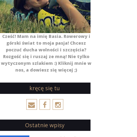
Cześć! Mam na imię Basia. Rowerowy i
górski świat to moja pasja! Chcesz
poczuć ducha wolności i szczęścia?
Rozgość się i ruszaj ze mną! Nie tylko
wytyczonym szlakiem :) Kliknij mnie w
nos, a dowiesz się więcej ;)
kręcę się tu
Ostatnie wpisy