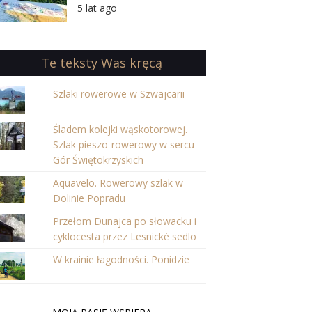
orientację w Puszczy
5 lat ago
Iłżeckiej
Te teksty Was kręcą
Szlaki rowerowe w Szwajcarii
Śladem kolejki wąskotorowej.
Szlak pieszo-rowerowy w sercu
Gór Świętokrzyskich
Aquavelo. Rowerowy szlak w
Dolinie Popradu
Przełom Dunajca po słowacku i
cyklocesta przez Lesnické sedlo
W krainie łagodności. Ponidzie