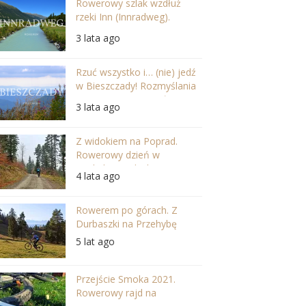
Rowerowy szlak wzdłuż
rzeki Inn (Innradweg).
Szwajcaria i Austria w
3 lata ago
najpiękniejszej odsłonie
Rzuć wszystko i… (nie) jedź
w Bieszczady! Rozmyślania
po wycieczce na Jasło
3 lata ago
Z widokiem na Poprad.
Rowerowy dzień w
Beskidzie Sądeckim.
4 lata ago
Rowerem po górach. Z
Durbaszki na Przehybę
5 lat ago
Przejście Smoka 2021.
Rowerowy rajd na