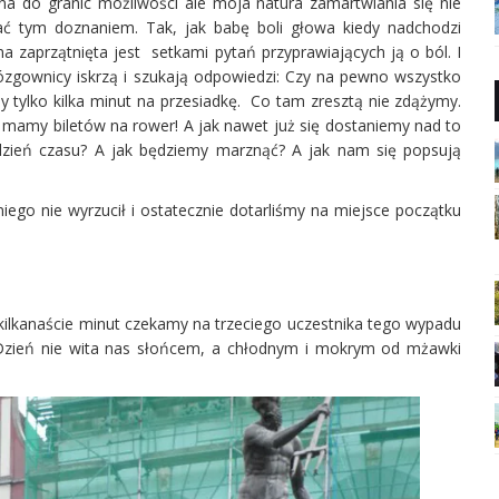
a do granic możliwości ale moja natura zamartwiania się nie
ać tym doznaniem. Tak, jak babę boli głowa kiedy nadchodzi
na zaprzątnięta jest setkami pytań przyprawiających ją o ból. I
ózgownicy iskrzą i szukają odpowiedzi: Czy na pewno wszystko
 tylko kilka minut na przesiadkę. Co tam zresztą nie zdążymy.
e mamy biletów na rower! A jak nawet już się dostaniemy nad to
dzień czasu? A jak będziemy marznąć? A jak nam się popsują
niego nie wyrzucił i ostatecznie dotarliśmy na miejsce początku
 kilkanaście minut czekamy na trzeciego uczestnika tego wypadu
 Dzień nie wita nas słońcem, a chłodnym i mokrym od mżawki