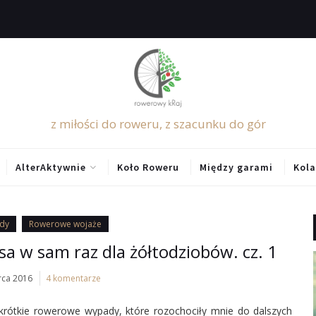
z miłości do roweru, z szacunku do gór
AlterAktywnie
Koło Roweru
Między garami
Kola
dy
Rowerowe wojaże
a w sam raz dla żółtodziobów. cz. 1
rca 2016
4 komentarze
 krótkie rowerowe wypady, które rozochociły mnie do dalszych