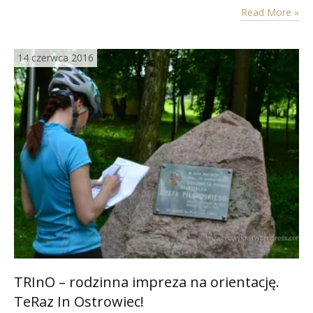
stolice”. To chyba nie…
Read More »
14 czerwca 2016
TRInO – rodzinna impreza na orientację.
TeRaz In Ostrowiec!