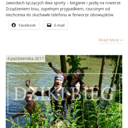
zawodach łączących dwa sporty – bieganie i jazdę na rowerze.
Zrządzeniem losu, zupełnym przypadkiem, rzuconym od
niechcenia do słuchawki telefonu w ferworze obowiązków
zawodowych „to mnie zapisz”, stanęłam na starcie zawodów.
Facebook
E-mail
Organizatorem rozgrywek był świeżo otwarty Decathlon
Stalowa Wola więc miejsce toczonego dwuboju nie mogło być
inne, jak bliska okolica centrum handlowego…
Read More »
4 października 2017