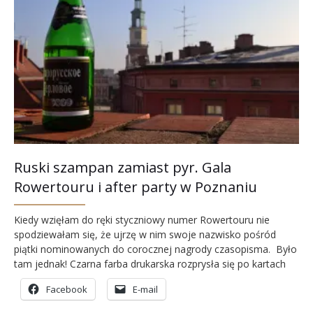
Ruski szampan zamiast pyr. Gala
Rowertouru i after party w Poznaniu
Kiedy wzięłam do ręki styczniowy numer Rowertouru nie
spodziewałam się, że ujrzę w nim swoje nazwisko pośród
piątki nominowanych do corocznej nagrody czasopisma. Było
tam jednak! Czarna farba drukarska rozprysła się po kartach
gazety malując kształtne litery, które złożone jedna przy
Facebook
E-mail
drugiej przedstawiały moją godność. Niżej nadany przeze
mnie tytuł wyprawy „Czterech ludzi, cztery rowery, cztery