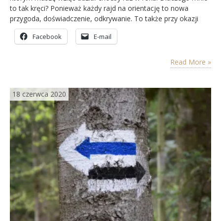
to tak kręci? Ponieważ każdy rajd na orientację to nowa
przygoda, doświadczenie, odkrywanie. To także przy okazji
ćwiczenie umiejętności poruszania się z mapą i kompasem.
Facebook
E-mail
Przeliczanie kilometrów, skupienie uwagi na charakterystyce
mapy. Podczas rajdów na orientację umiejscowione w terenie
punkty…
Read More »
18 czerwca 2020