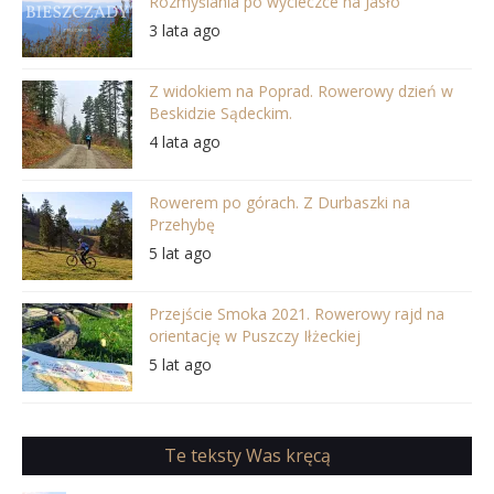
Rozmyślania po wycieczce na Jasło
3 lata ago
Z widokiem na Poprad. Rowerowy dzień w
Beskidzie Sądeckim.
4 lata ago
Rowerem po górach. Z Durbaszki na
Przehybę
5 lat ago
Przejście Smoka 2021. Rowerowy rajd na
orientację w Puszczy Iłżeckiej
5 lat ago
Te teksty Was kręcą