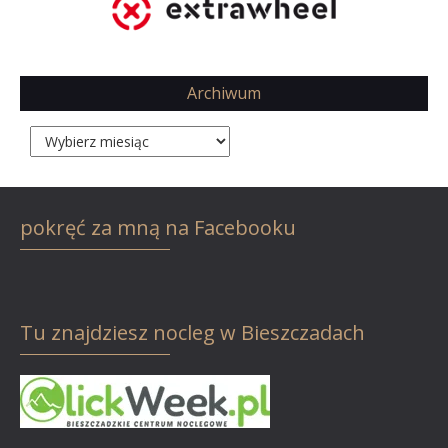
Archiwum
Archiwum
pokręć za mną na Facebooku
Tu znajdziesz nocleg w Bieszczadach