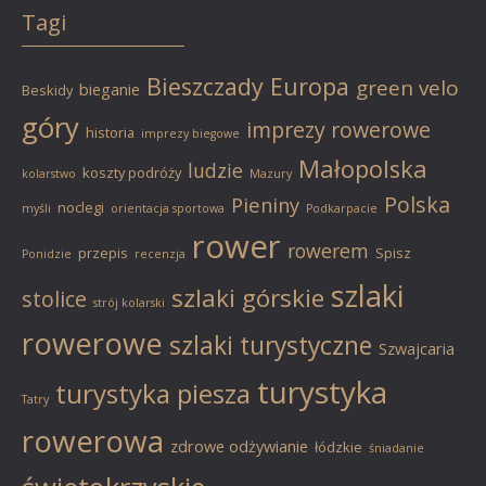
Tagi
Bieszczady
Europa
green velo
bieganie
Beskidy
góry
imprezy rowerowe
historia
imprezy biegowe
Małopolska
ludzie
koszty podróży
kolarstwo
Mazury
Polska
Pieniny
noclegi
myśli
orientacja sportowa
Podkarpacie
rower
rowerem
przepis
Spisz
Ponidzie
recenzja
szlaki
szlaki górskie
stolice
strój kolarski
rowerowe
szlaki turystyczne
Szwajcaria
turystyka
turystyka piesza
Tatry
rowerowa
zdrowe odżywianie
łódzkie
śniadanie