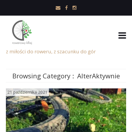
z miłości do roweru, z szacunku do gór
Browsing Category :
AlterAktywnie
21 października 2021