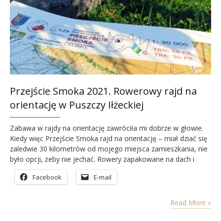
Przejście Smoka 2021. Rowerowy rajd na
orientację w Puszczy Iłżeckiej
Zabawa w rajdy na orientację zawróciła mi dobrze w głowie.
Kiedy więc Przejście Smoka rajd na orientację – miał dziać się
zaledwie 30 kilometrów od mojego miejsca zamieszkania, nie
było opcji, żeby nie jechać. Rowery zapakowane na dach i
ruszamy! Pogoda 2 października mogła nam zafundować
Facebook
E-mail
wszystko. Hulające wiatry, deszcze różnych kategorii od
mżawki poczynając na ulewie kończąc, nisko wiszące…
Read More »