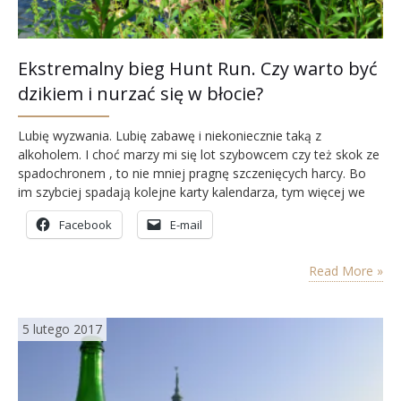
Ekstremalny bieg Hunt Run. Czy warto być
dzikiem i nurzać się w błocie?
Lubię wyzwania. Lubię zabawę i niekoniecznie taką z
alkoholem. I choć marzy mi się lot szybowcem czy też skok ze
spadochronem , to nie mniej pragnę szczenięcych harcy. Bo
im szybciej spadają kolejne karty kalendarza, tym więcej we
mnie z dzieciaka. Takiego, który zimą zjeżdża na workach
Facebook
E-mail
wypchanym sianem, latem biega za latawcem. Gdy wiosenny
deszcz nadchodzi, tańczy boso w…
Read More »
5 lutego 2017