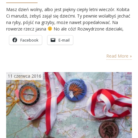
Masz dzień wolny, albo jest piękny ciepły letni wieczór. Kobita
Ci marudzi, żebyś zajął się dziećmi. Ty pewnie wolałbyś jechać
na ryby, pójść na grzyby, może nawet popedałować. Na
rowerze rzecz jasna
No ale cóż! Rozwydrzone dzieciaki,
rozgrymaszona żona. Rodzina zobowiązuje!
Facebook
E-mail
Read More »
11 czerwca 2016