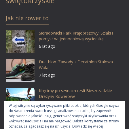
świętokrzyskie
Jak nie rower to
Sieradowicki Park Krajobrazowy. Szlaki i
pomysł na jednodniową wycieczkę.
6 lat ago
Duathlon. Zawody z Decathlon Stalowa
Wola
7 lat ago
Kręcimy po szynach czyli Bieszczadzkie
Drezyny Rowerowe
11 lat ago
W tej witrynie są wykorzystywane pliki cookie, których Google używa
do świadczenia swoich usług i analizowania ruchu, by zapewnić
odpowiednią jakość usług, generować statystyki użytkowania oraz
wykrywać nadużycia i na nie reagować. Dalsze korzystanie ze strony
oznacza, że zgadzasz się na ich użycie.
Dowiedz się więcej