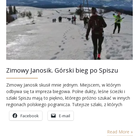
Zimowy Janosik. Górski bieg po Spiszu
Zimowy Janosik skusił mnie jednym. Miejscem, w którym
odbywa się ta impreza biegowa. Polne dukty, leśne ścieżki i
szlaki Spiszu mają to piękno, którego próżno szukać w innych
regionach polskiego pogranicza. Tutejsze szlaki, z których
rozpościerają się panoramy Tatr, Pienin i Gorców tworzą Spisz
Facebook
E-mail
miejscem wyjątkowym. Takim, do którego dusza się rwie, a
człowiek chce nieustannie wracać. Ale po kolei……
Read More »