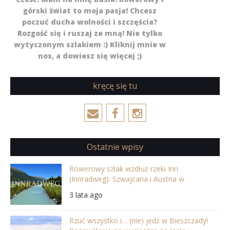
górski świat to moja pasja! Chcesz
poczuć ducha wolności i szczęścia?
Rozgość się i ruszaj ze mną! Nie tylko
wytyczonym szlakiem :) Kliknij mnie w
nos, a dowiesz się więcej ;)
kręcę się tu
Ostatnie wpisy
Rowerowy szlak wzdłuż rzeki Inn
(Innradweg). Szwajcaria i Austria w
najpiękniejszej odsłonie
3 lata ago
Rzuć wszystko i… (nie) jedź w Bieszczady!