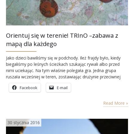
Orientuj się w terenie! TRInO –zabawa z
mapą dla każdego
Jako dzieci bawiliśmy się w podchody. Ileż frajdy było, kiedy
biegaliśmy po leśnych ścieżkach szukając rywali albo przed
nimi uciekając. Na tym właśnie polegała gra. Jedna grupa
ruszała wcześniej w teren, zostawiając drużynie przeciwnej
wskazówki i ślady w postaci rysowanych na glebie lub
Facebook
E-mail
układanych z patyków strzałek, zaczepianych na gałęziach
wstążeczek w odpowiednim kolorze. W wersji dla
zaawansowanych, po drodze…
Read More »
30 stycznia 2016