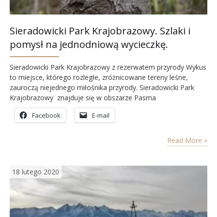
Sieradowicki Park Krajobrazowy. Szlaki i
pomysł na jednodniową wycieczkę.
Sieradowicki Park Krajobrazowy z rezerwatem przyrody Wykus
to miejsce, którego rozległe, zróżnicowane tereny leśne,
zauroczą niejednego miłośnika przyrody. Sieradowicki Park
Krajobrazowy znajduje się w obszarze Pasma
Sieradowickiego Gór Świętokrzyskich. W obszarze Parku
Facebook
E-mail
znajdują się także trzy rezerwaty przyrody – Wykus, Góra
Sieradowska i Kamień Michniowski. W Sieradowickim Parku
Krajobrazowym, poza dobrodziejstwami i unikatami natury,
Read More »
znajdujemy także pamiątki wydarzeń historycznych.
Obszerny…
18 lutego 2020