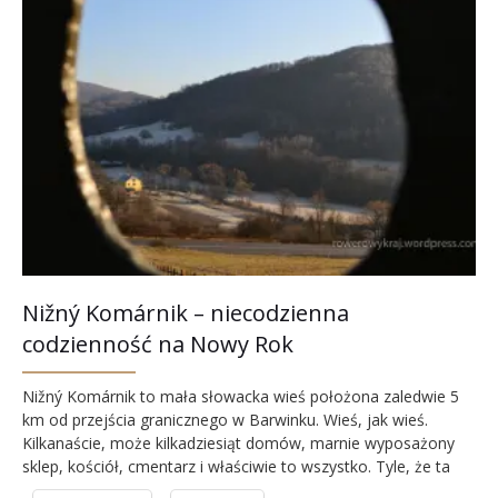
Nižný Komárnik – niecodzienna
codzienność na Nowy Rok
Nižný Komárnik to mała słowacka wieś położona zaledwie 5
km od przejścia granicznego w Barwinku. Wieś, jak wieś.
Kilkanaście, może kilkadziesiąt domów, marnie wyposażony
sklep, kościół, cmentarz i właściwie to wszystko. Tyle, że ta
wioska nie taka znowu zwyczajna. O tym przekonałam się w