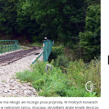
. Nie ma nikogo ani niczego poza przyrodą. W mokrych konarach
 w radosnym tańcu, strącając skrzydłami grube krople deszczu