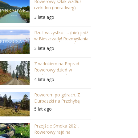
Rowerowy szlak wzdłuż
rzeki Inn (Innradweg).
Szwajcaria i Austria w
3 lata ago
najpiękniejszej odsłonie
Rzuć wszystko i… (nie) jedź
w Bieszczady! Rozmyślania
po wycieczce na Jasło
3 lata ago
Z widokiem na Poprad.
Rowerowy dzień w
Beskidzie Sądeckim.
4 lata ago
Rowerem po górach. Z
Durbaszki na Przehybę
5 lat ago
Przejście Smoka 2021.
Rowerowy rajd na