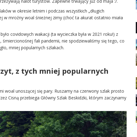
przeżywają nalot turystów. Zapewne trwający już od maja :/.
aków w okresie letnim i podczas wszystkich „długich
ej w mroźny woal śnieżnej zimy (choć ta akurat ostatnio miała
 było covidowych wakacji (ta wycieczka była w 2021 roku!) z
śmiercionośnej fali pandemii, nie spodziewaliśmy się tego, co
gło, mniej popularnych szlakach.
zczyt, z tych mniej popularnych
i woal unoszącej się pary. Ruszamy na czerwony szlak prosto
 przez Cisną przebiega Główny Szlak Beskidzki, którym zaczynamy