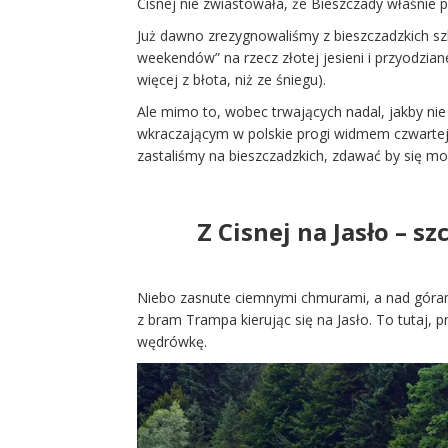
Cisnej nie zwiastowała, że Bieszczady właśnie 
Już dawno zrezygnowaliśmy z bieszczadzkich szl
weekendów” na rzecz złotej jesieni i przyodzian
więcej z błota, niż ze śniegu).
Ale mimo to, wobec trwających nadal, jakby nie
wkraczającym w polskie progi widmem czwartej, 
zastaliśmy na bieszczadzkich, zdawać by się mo
Z Cisnej na Jasło – s
Niebo zasnute ciemnymi chmurami, a nad góram
z bram Trampa kierując się na Jasło. To tutaj,
wędrówkę.