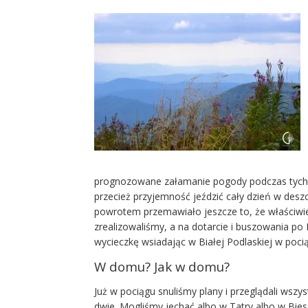
prognozowane załamanie pogody podczas tych 
przecież przyjemność jeździć cały dzień w desz
powrotem przemawiało jeszcze to, że właściwie
zrealizowaliśmy, a na dotarcie i buszowania po 
wycieczkę wsiadając w Białej Podlaskiej w poci
W domu? Jak w domu?
Już w pociągu snuliśmy plany i przeglądali wszys
dwie. Mogliśmy jechać albo w Tatry albo w Bies