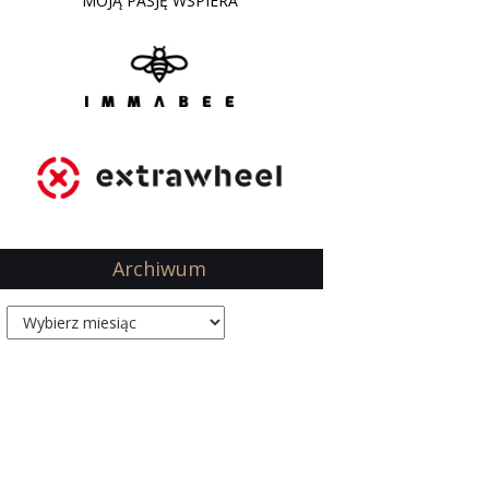
MOJĄ PASJĘ WSPIERA
Archiwum
Archiwum