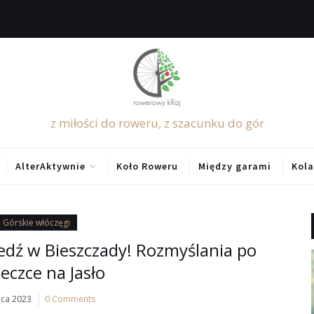
z miłości do roweru, z szacunku do gór
AlterAktywnie
Koło Roweru
Między garami
Kola
Górskie włóczęgi
jedź w Bieszczady! Rozmyślania po
eczce na Jasło
pca 2023
0 Comments