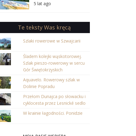
orientację w Puszczy
5 lat ago
Iłżeckiej
Te teksty Was kręcą
Szlaki rowerowe w Szwajcarii
Śladem kolejki wąskotorowej.
Szlak pieszo-rowerowy w sercu
Gór Świętokrzyskich
Aquavelo. Rowerowy szlak w
Dolinie Popradu
Przełom Dunajca po słowacku i
cyklocesta przez Lesnické sedlo
W krainie łagodności. Ponidzie