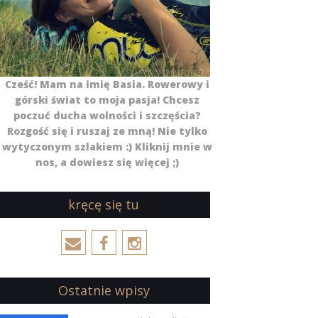
Cześć! Mam na imię Basia. Rowerowy i
górski świat to moja pasja! Chcesz
poczuć ducha wolności i szczęścia?
Rozgość się i ruszaj ze mną! Nie tylko
wytyczonym szlakiem :) Kliknij mnie w
nos, a dowiesz się więcej ;)
kręcę się tu
Ostatnie wpisy