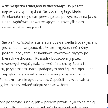
Rzuć wszystko i (nie) jedź w Bieszczady!
Czy jeszcze
naprawdę o tym myślisz? Nie popełniaj tego błędu!
Przekonałam się o tym pewnego lata po wycieczce na
Jasło
.
Po tej wędrówce i towarzyszącym jej rozmyślaniach,
wszystko stało się jasne!
Sierpień. Końcówka lata, a aura odzwierciedla środek jesieni.
Jest chłodno, wilgotno, dżdżyście i mgliście. Wróciliśmy
półtorej doby temu z 10-dniowej rowerowej wyrypy po
kresach wschodnich. Rozsądek bodźcowany przez
rowerowych wojaży nakazał wrócić na chatę. Żadna to
czu, przy temperaturach spadających poniżej 15 stopni C. Za
 najpiękniejszy kawałek zaplanowanej trasy wschodniej
Roztoczu i tak nie byłoby czasu. Odpuściliśmy więc dalszą
ąg, by kolejny tydzień urlopu spędzić w domu…
tkie pogodynki. Opcje, jak w polskim prawie, były co najmniej
zczady. Prognozy na cały tydzień nie były optymistyczne ale