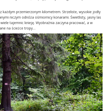
 z każdym przemierzonym kilometrem. Strzeliste, wysokie jodły
anymi niczym odnóża ośmiornicy konarami. Świetlisty, jasny las
 wiele tajemnic knieję. Wyobraźnia zaczyna pracować, a w
ne na ścieżce tropy…