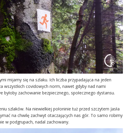
órymi mijamy się na szlaku. Ich liczba przypadająca na jeden
za wszystkich covidowych norm, nawet gdyby nad nami
liwe byłoby zachowanie bezpiecznego, społecznego dystansu.
eniu szlaków. Na niewielkiej połoninie tuż przed szczytem Jasła
atrzymać na chwilę zachwyt otaczających nas gór. To samo robimy
nie w podgrupach, nadal zachowany.