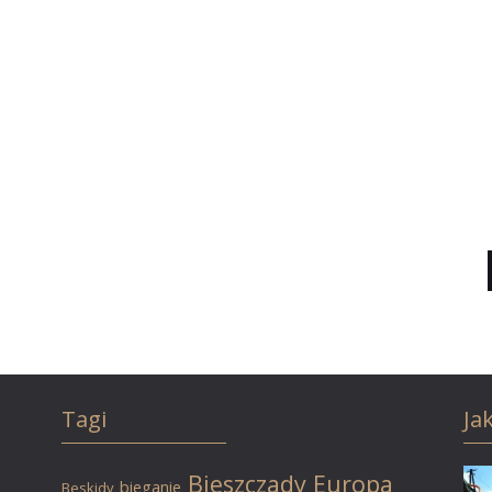
Tagi
Ja
Bieszczady
Europa
bieganie
Beskidy