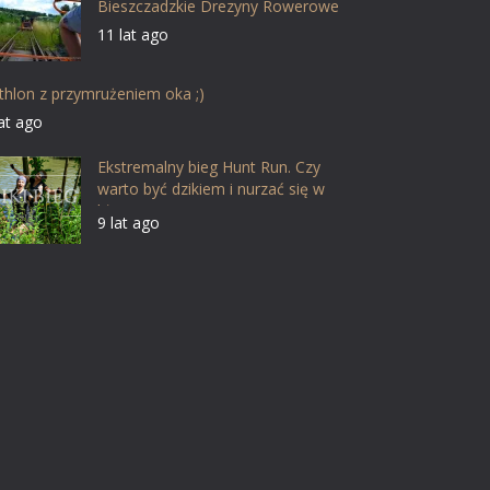
Bieszczadzkie Drezyny Rowerowe
11 lat ago
athlon z przymrużeniem oka ;)
lat ago
Ekstremalny bieg Hunt Run. Czy
warto być dzikiem i nurzać się w
błocie?
9 lat ago