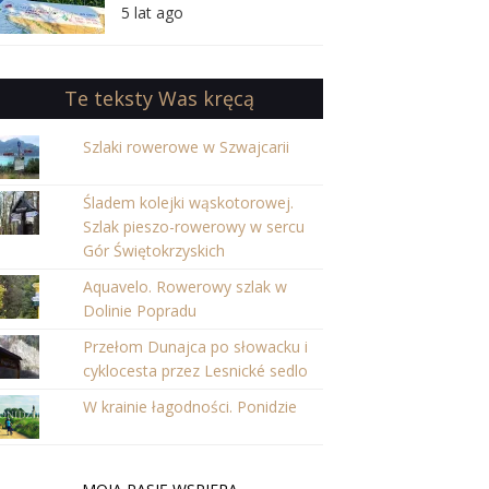
orientację w Puszczy
5 lat ago
Iłżeckiej
Te teksty Was kręcą
Szlaki rowerowe w Szwajcarii
Śladem kolejki wąskotorowej.
Szlak pieszo-rowerowy w sercu
Gór Świętokrzyskich
Aquavelo. Rowerowy szlak w
Dolinie Popradu
Przełom Dunajca po słowacku i
cyklocesta przez Lesnické sedlo
W krainie łagodności. Ponidzie