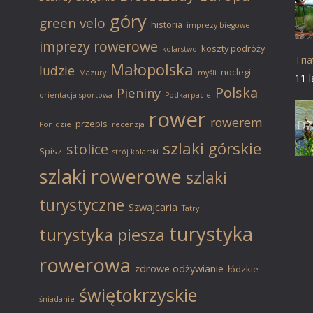
góry
green velo
historia
imprezy biegowe
imprezy rowerowe
koszty podróży
kolarstwo
Tri
Małopolska
ludzie
noclegi
Mazury
myśli
11 
Polska
Pieniny
orientacja sportowa
Podkarpacie
rower
rowerem
przepis
Ponidzie
recenzja
szlaki górskie
stolice
Spisz
strój kolarski
szlaki rowerowe
szlaki
turystyczne
Szwajcaria
Tatry
turystyka
turystyka piesza
rowerowa
zdrowe odżywianie
łódzkie
świętokrzyskie
śniadanie