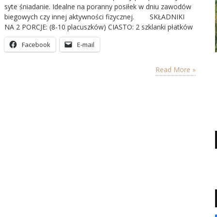
syte śniadanie. Idealne na poranny posiłek w dniu zawodów
biegowych czy innej aktywności fizycznej. SKŁADNIKI
NA 2 PORCJE: (8-10 placuszków) CIASTO: 2 szklanki płatków
owsianych 1 banan 1 jajko 1 niepełna szklanka mleka 1/2
Facebook
E-mail
łyżeczki sody 2 łyżeczki miodu DODATKI: jogurt naturalny (2-
4 łyżki) owoce (maliny, poziomki,…
Read More »