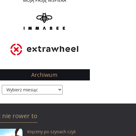
MOJĄ PASJĘ WSPIERA
Archiwum
Archiwum
k nie rower to
Kręcimy po szynach czyli