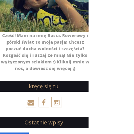
Cześć! Mam na imię Basia. Rowerowy i
górski świat to moja pasja! Chcesz
poczuć ducha wolności i szczęścia?
Rozgość się i ruszaj ze mną! Nie tylko
wytyczonym szlakiem :) Kliknij mnie w
nos, a dowiesz się więcej ;)
kręcę się tu
Ostatnie wpisy