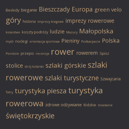
Bieszczady
Europa
green velo
bieganie
Beskidy
góry
imprezy rowerowe
historia
imprezy biegowe
Małopolska
ludzie
koszty podróży
kolarstwo
Mazury
Polska
Pieniny
noclegi
myśli
orientacja sportowa
Podkarpacie
rower
rowerem
przepis
Spisz
Ponidzie
recenzja
szlaki
szlaki górskie
stolice
strój kolarski
rowerowe
szlaki turystyczne
Szwajcaria
turystyka
turystyka piesza
Tatry
rowerowa
zdrowe odżywianie
łódzkie
śniadanie
świętokrzyskie