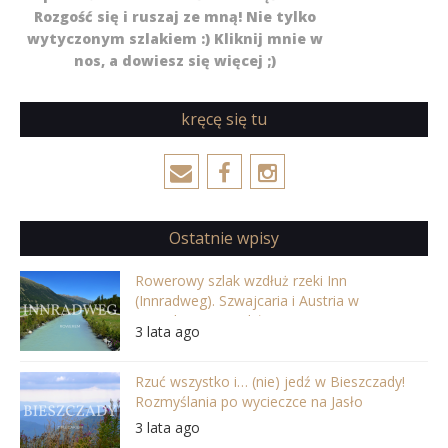
Rozgość się i ruszaj ze mną! Nie tylko
wytyczonym szlakiem :) Kliknij mnie w
nos, a dowiesz się więcej ;)
kręcę się tu
Ostatnie wpisy
Rowerowy szlak wzdłuż rzeki Inn
(Innradweg). Szwajcaria i Austria w
najpiękniejszej odsłonie
3 lata ago
Rzuć wszystko i… (nie) jedź w Bieszczady!
Rozmyślania po wycieczce na Jasło
3 lata ago