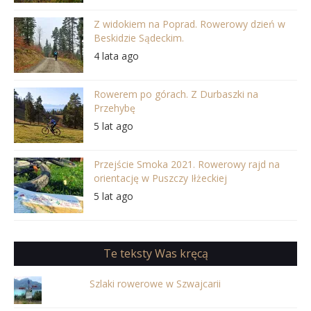
Z widokiem na Poprad. Rowerowy dzień w
Beskidzie Sądeckim.
4 lata ago
Rowerem po górach. Z Durbaszki na
Przehybę
5 lat ago
Przejście Smoka 2021. Rowerowy rajd na
orientację w Puszczy Iłżeckiej
5 lat ago
Te teksty Was kręcą
Szlaki rowerowe w Szwajcarii