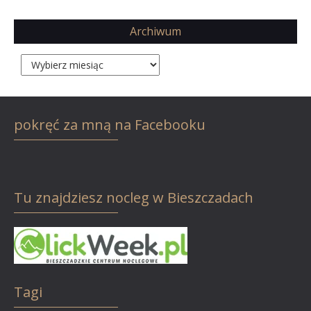
Archiwum
Archiwum
pokręć za mną na Facebooku
Tu znajdziesz nocleg w Bieszczadach
Tagi