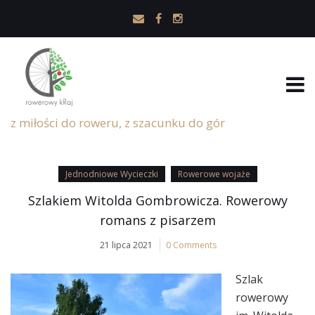
z miłości do roweru, z szacunku do gór
Jednodniowe Wycieczki
Rowerowe wojaże
Szlakiem Witolda Gombrowicza. Rowerowy
romans z pisarzem
21 lipca 2021
0 Comments
Szlak
rowerowy