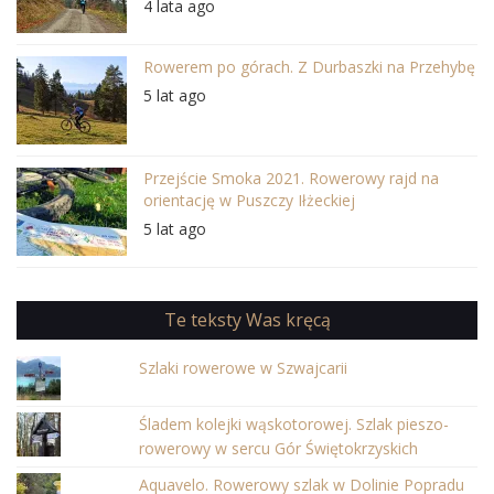
4 lata ago
Rowerem po górach. Z Durbaszki na Przehybę
5 lat ago
Przejście Smoka 2021. Rowerowy rajd na
orientację w Puszczy Iłżeckiej
5 lat ago
Te teksty Was kręcą
Szlaki rowerowe w Szwajcarii
Śladem kolejki wąskotorowej. Szlak pieszo-
rowerowy w sercu Gór Świętokrzyskich
Aquavelo. Rowerowy szlak w Dolinie Popradu