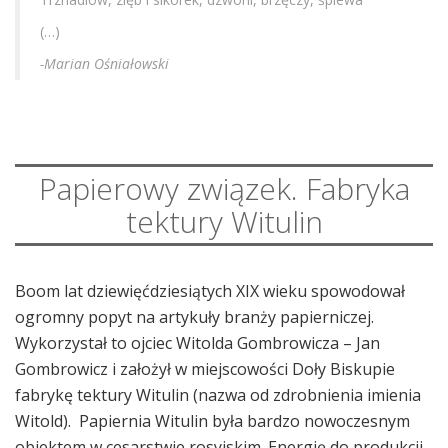
(…)
-Marian Ośniałowski
Papierowy związek. Fabryka
tektury Witulin
Boom lat dziewięćdziesiątych XIX wieku spowodował
ogromny popyt na artykuły branży papierniczej.
Wykorzystał to ojciec Witolda Gombrowicza – Jan
Gombrowicz i założył w miejscowości Doły Biskupie
fabrykę tektury Witulin (nazwa od zdrobnienia imienia
Witold). Papiernia Witulin była bardzo nowoczesnym
obiektem w cesarstwie rosyjskim. Energię do produkcji