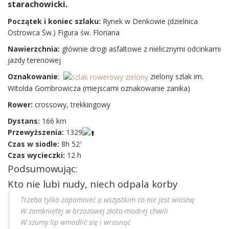
starachowicki.
Początek i koniec szlaku:
Rynek w Denkowie (dzielnica
Ostrowca Św.) Figura św. Floriana
Nawierzchnia:
głównie drogi asfaltowe z nielicznymi odcinkami
jazdy terenowej
Oznakowanie
:
zielony szlak im.
Witolda Gombrowicza (miejscami oznakowanie zanika)
Rower:
crossowy, trekkingowy
Dystans:
166 km
Przewyższenia:
1329
Czas w siodle:
8h 52′
Czas wycieczki:
12 h
Podsumowując:
Kto nie lubi nudy, niech odpala korby
Trzeba tylko zapomnieć o wszystkim co nie jest wiosną
W zamkniętej w brzozowej złoto-modrej chwili
W szumy lip wmodlić się i wrosnąć