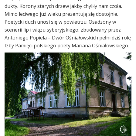
dukty. Korony starych drzew jakby chyliły nam czoła.
Mimo leciwego już wieku prezentują się dostojnie.
Poetycki duch unosi się w powietrzu. O
sadzony w
scenerii lip i wiązu syberyjskiego, zbudowany przez
Antoniego Popiela –
Dwór Ośniałowskich pełni dziś rolę
Izby Pamięci polskiego poety Mariana Ośniałowskiego.