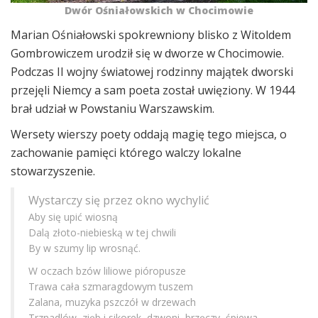
Dwór Ośniałowskich w Chocimowie
Marian Ośniałowski spokrewniony blisko z Witoldem
Gombrowiczem urodził się w dworze w Chocimowie.
Podczas II wojny światowej rodzinny majątek dworski
przejęli Niemcy a sam poeta został uwięziony. W 1944
brał udział w Powstaniu Warszawskim.
Wersety wierszy poety oddają magię tego miejsca, o
zachowanie pamięci którego walczy lokalne
stowarzyszenie.
Wystarczy się przez okno wychylić
Aby się upić wiosną
Dalą złoto-niebieską w tej chwili
By w szumy lip wrosnąć.
W oczach bzów liliowe pióropusze
Trawa cała szmaragdowym tuszem
Zalana, muzyka pszczół w drzewach
Trznadlów, zięb i sikorek, dzwoni, brzęczy, śpiewa