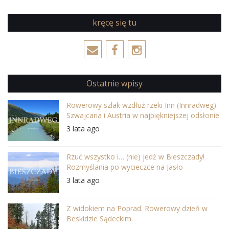
kręcę się tu
Ostatnie wpisy
Rowerowy szlak wzdłuż rzeki Inn (Innradweg).
Szwajcaria i Austria w najpiękniejszej odsłonie
3 lata ago
Rzuć wszystko i… (nie) jedź w Bieszczady!
Rozmyślania po wycieczce na Jasło
3 lata ago
Z widokiem na Poprad. Rowerowy dzień w
Beskidzie Sądeckim.