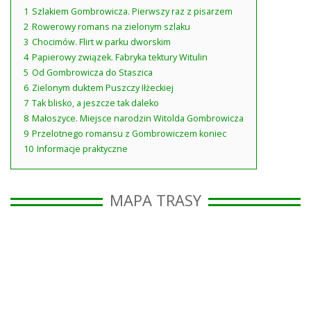
1
Szlakiem Gombrowicza. Pierwszy raz z pisarzem
2
Rowerowy romans na zielonym szlaku
3
Chocimów. Flirt w parku dworskim
4
Papierowy związek. Fabryka tektury Witulin
5
Od Gombrowicza do Staszica
6
Zielonym duktem Puszczy Iłżeckiej
7
Tak blisko, a jeszcze tak daleko
8
Małoszyce. Miejsce narodzin Witolda Gombrowicza
9
Przelotnego romansu z Gombrowiczem koniec
10
Informacje praktyczne
MAPA TRASY