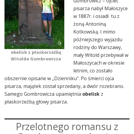
Gombrowicz – ojciec
pisarza nabył Małoszyce
w 1887r. i osiadł tu z
żoną Antoniną
Kotkowską. I mimo
późniejszego wyjazdu
rodziny do Warszawy,
obelisk z płaskorzeźbą
mały Witold przebywał w
Witolda Gombrowicza
Małoszycach w okresie
letnim, co zostało
obszernie opisane w „Dzienniku”. Po śmierci ojca
pisarza, majątek został sprzedany, a dwór rozebrano.
Samego Gombrowicza upamiętnia
obelisk
z
płaskorzeźbą głowy pisarza.
Przelotnego romansu z