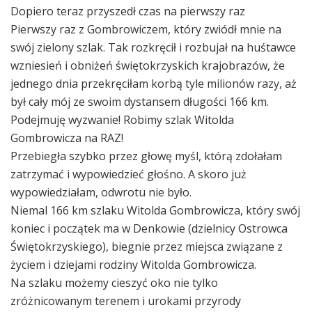
Dopiero teraz przyszedł czas na pierwszy raz
Pierwszy raz z Gombrowiczem, który zwiódł mnie na
swój zielony szlak. Tak rozkręcił i rozbujał na huśtawce
wzniesień i obniżeń świętokrzyskich krajobrazów, że
jednego dnia przekręciłam korbą tyle milionów razy, aż
był cały mój ze swoim dystansem długości 166 km.
Podejmuję wyzwanie! Robimy szlak Witolda
Gombrowicza na RAZ!
Przebiegła szybko przez głowę myśl, którą zdołałam
zatrzymać i wypowiedzieć głośno. A skoro już
wypowiedziałam, odwrotu nie było.
Niemal 166 km szlaku Witolda Gombrowicza, który swój
koniec i początek ma w Denkowie (dzielnicy Ostrowca
Świętokrzyskiego), biegnie przez miejsca związane z
życiem i dziejami rodziny Witolda Gombrowicza.
Na szlaku możemy cieszyć oko nie tylko
zróżnicowanym terenem i urokami przyrody