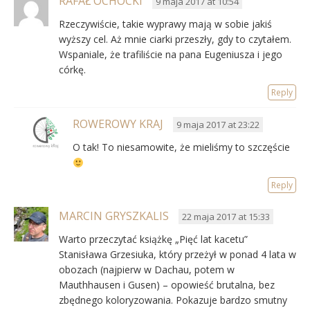
RAFAŁ OCHOCKI
9 maja 2017 at 10:54
Rzeczywiście, takie wyprawy mają w sobie jakiś
wyższy cel. Aż mnie ciarki przeszły, gdy to czytałem.
Wspaniale, że trafiliście na pana Eugeniusza i jego
córkę.
Reply
ROWEROWY KRAJ
9 maja 2017 at 23:22
O tak! To niesamowite, że mieliśmy to szczęście
Reply
MARCIN GRYSZKALIS
22 maja 2017 at 15:33
Warto przeczytać książkę „Pięć lat kacetu”
Stanisława Grzesiuka, który przeżył w ponad 4 lata w
obozach (najpierw w Dachau, potem w
Mauthhausen i Gusen) – opowieść brutalna, bez
zbędnego koloryzowania. Pokazuje bardzo smutny