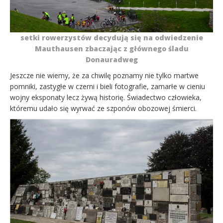
setki rowerzystów decydują się na odwiedzenie
Mauthausen zbaczając z głównego śladu
Donauradweg
Jeszcze nie wiemy, że za chwilę poznamy nie tylko martwe
pomniki, zastygłe w czerni i bieli fotografie, zamarłe w cieniu
wojny eksponaty lecz żywą historię. Świadectwo człowieka,
któremu udało się wyrwać ze szponów obozowej śmierci.