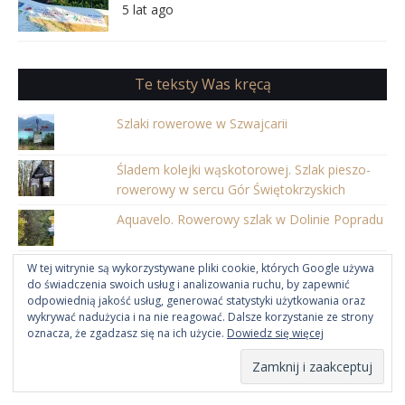
5 lat ago
Te teksty Was kręcą
Szlaki rowerowe w Szwajcarii
Śladem kolejki wąskotorowej. Szlak pieszo-
rowerowy w sercu Gór Świętokrzyskich
Aquavelo. Rowerowy szlak w Dolinie Popradu
Przełom Dunajca po słowacku i cyklocesta
W tej witrynie są wykorzystywane pliki cookie, których Google używa
do świadczenia swoich usług i analizowania ruchu, by zapewnić
przez Lesnické sedlo
odpowiednią jakość usług, generować statystyki użytkowania oraz
W krainie łagodności. Ponidzie
wykrywać nadużycia i na nie reagować. Dalsze korzystanie ze strony
oznacza, że zgadzasz się na ich użycie.
Dowiedz się więcej
MOJĄ PASJĘ WSPIERA