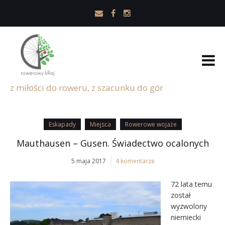
z miłości do roweru, z szacunku do gór
Eskapady
Miejsca
Rowerowe wojaże
Mauthausen – Gusen. Świadectwo ocalonych
5 maja 2017
4 komentarze
72 lata temu
został
wyzwolony
niemiecki