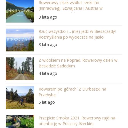
Rowerowy szlak wzdłuż rzeki Inn
(Innradweg). Szwajcaria i Austria w
najpiękniejszej odsłonie
3 lata ago
Rzuć wszystko i… (nie) jedź w Bieszczady!
Rozmyślania po wycieczce na Jasło
3 lata ago
Z widokiem na Poprad. Rowerowy dzień w
Beskidzie Sądeckim.
4 lata ago
Rowerem po górach. Z Durbaszki na
Przehybę
5 lat ago
Przejście Smoka 2021. Rowerowy rajd na
orientację w Puszczy Iłżeckiej