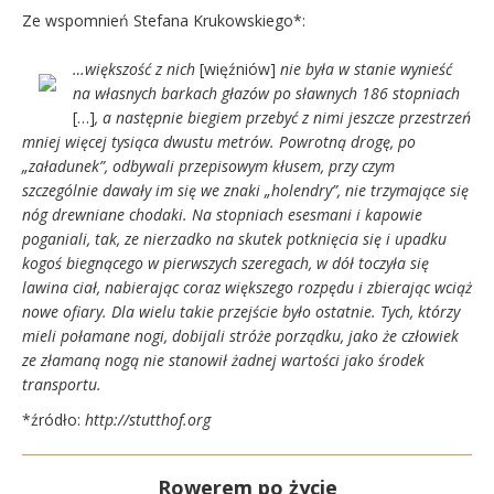
Ze wspomnień Stefana Krukowskiego*:
…większość z nich
[więźniów]
nie była w stanie wynieść
na własnych barkach głazów po sławnych 186 stopniach
[…]
, a następnie biegiem przebyć z nimi jeszcze przestrzeń
mniej więcej tysiąca dwustu metrów. Powrotną drogę, po
„załadunek”, odbywali przepisowym kłusem, przy czym
szczególnie dawały im się we znaki „holendry”, nie trzymające się
nóg drewniane chodaki. Na stopniach esesmani i kapowie
poganiali, tak, ze nierzadko na skutek potknięcia się i upadku
kogoś biegnącego w pierwszych szeregach, w dół toczyła się
lawina ciał, nabierając coraz większego rozpędu i zbierając wciąż
nowe ofiary. Dla wielu takie przejście było ostatnie. Tych, którzy
mieli połamane nogi, dobijali stróże porządku, jako że człowiek
ze złamaną nogą nie stanowił żadnej wartości jako środek
transportu.
*źródło:
http://stutthof.org
Rowerem po życie