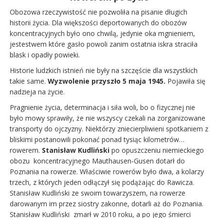
Obozowa rzeczywistość nie pozwoliła na pisanie długich
historii życia. Dla większości deportowanych do obozów
koncentracyjnych było ono chwilą, jedynie oka mgnieniem,
jestestwem które gasło powoli zanim ostatnia iskra straciła
blask i opadły powieki.
Historie ludzkich istnień nie były na szczęście dla wszystkich
takie same.
Wyzwolenie przyszło 5 maja 1945.
Pojawiła się
nadzieja na życie.
Pragnienie życia, determinacja i siła woli, bo o fizycznej nie
było mowy sprawiły, że nie wszyscy czekali na zorganizowane
transporty do ojczyzny. Niektórzy zniecierpliwieni spotkaniem z
bliskimi postanowili pokonać ponad tysiąc kilometrów…
rowerem.
Stanisław Kudliński
po opuszczeniu niemieckiego
obozu koncentracyjnego Mauthausen-Gusen dotarł do
Poznania na rowerze. Właściwie rowerów było dwa, a kolarzy
trzech, z których jeden odłączył się podążając do Rawicza.
Stanisław Kudliński ze swoim towarzyszem, na rowerze
darowanym im przez siostry zakonne, dotarli aż do Poznania.
Stanisław Kudliński zmarł w 2010 roku, a po jego śmierci