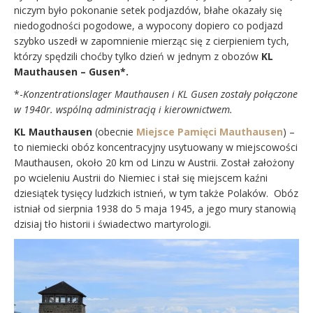
niczym było pokonanie setek podjazdów, błahe okazały się
niedogodności pogodowe, a wypocony dopiero co podjazd
szybko uszedł w zapomnienie mierząc się z cierpieniem tych,
którzy spędzili choćby tylko dzień w jednym z obozów
KL
Mauthausen – Gusen*.
*-
Konzentrationslager Mauthausen i KL Gusen zostały połączone
w 1940r. wspólną administracją i kierownictwem.
KL Mauthausen
(obecnie
Miejsce Pamięci Mauthausen
) –
to niemiecki obóz koncentracyjny usytuowany w miejscowości
Mauthausen, około 20 km od Linzu w Austrii. Został założony
po wcieleniu Austrii do Niemiec i stał się miejscem kaźni
dziesiątek tysięcy ludzkich istnień, w tym także Polaków. Obóz
istniał od sierpnia 1938 do 5 maja 1945, a jego mury stanowią
dzisiaj tło historii i świadectwo martyrologii.