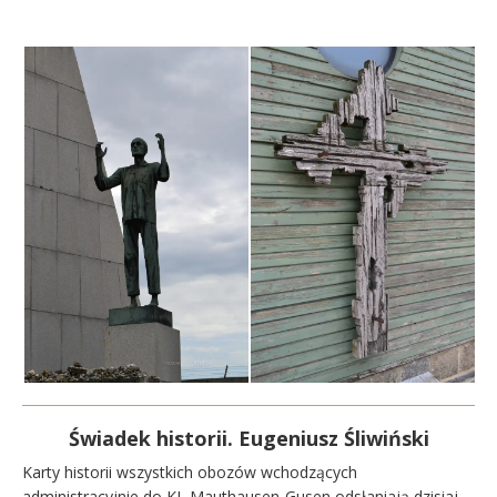
Świadek historii. Eugeniusz Śliwiński
Karty historii wszystkich obozów wchodzących
administracyjnie do KL Mauthausen-Gusen odsłaniają dzisiaj