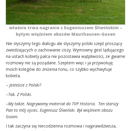
właśnie trwa nagranie z Eugeniuszem Śliwińskim –
byłym więźniem obozów Mauthausen-Gusen
Nie słyszymy tego dialogu ale słyszymy polski szept proszący
zwiedzających o zachowanie ciszy. Wymowny gest lądującego
na ustach kobiety palca nie pozostawia wątpliwości, że gwarne
rozmowy nie są pożądane. Szeptem więc i ja przywołuję
moich kolegów do zniżenia tonu, co szybko wychwytuje
kobieta.
–
Jesteście z Polski?
–
Tak. Z Polski.
–
My także. Nagrywamy materiał do TVP Historia. Ten starszy
Pan to mój ojciec. Eugeniusz Śliwiński. Był więźniem obozu
Gusen.
I tak zaczyna się niecodzienna rozmowa i najprawdziwsza,