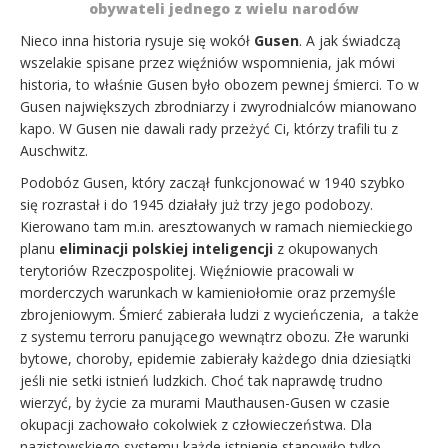
obywateli jednego z wielu narodów
Nieco inna historia rysuje się wokół
Gusen
. A jak świadczą
wszelakie spisane przez więźniów wspomnienia, jak mówi
historia, to właśnie Gusen było obozem pewnej śmierci. To w
Gusen największych zbrodniarzy i zwyrodnialców mianowano
kapo. W Gusen nie dawali rady przeżyć Ci, którzy trafili tu z
Auschwitz.
Podobóz Gusen, który zaczął funkcjonować w 1940 szybko
się rozrastał i do 1945 działały już trzy jego podobozy.
Kierowano tam m.in. aresztowanych w ramach niemieckiego
planu
eliminacji polskiej inteligencji
z okupowanych
terytoriów Rzeczpospolitej. Więźniowie pracowali w
morderczych warunkach w kamieniołomie oraz przemyśle
zbrojeniowym. Śmierć zabierała ludzi z wycieńczenia, a także
z systemu terroru panującego wewnątrz obozu. Złe warunki
bytowe, choroby, epidemie zabierały każdego dnia dziesiątki
jeśli nie setki istnień ludzkich. Choć tak naprawdę trudno
wierzyć, by życie za murami Mauthausen-Gusen w czasie
okupacji zachowało cokolwiek z człowieczeństwa. Dla
nazistowskiego systemu każde istnienie stanowiło tylko