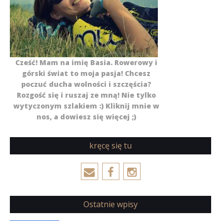
Cześć! Mam na imię Basia. Rowerowy i
górski świat to moja pasja! Chcesz
poczuć ducha wolności i szczęścia?
Rozgość się i ruszaj ze mną! Nie tylko
wytyczonym szlakiem :) Kliknij mnie w
nos, a dowiesz się więcej ;)
kręcę się tu
Ostatnie wpisy