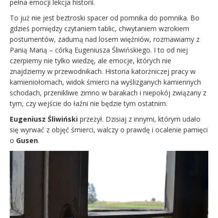
pełna emocji lekcja historii.
To już nie jest beztroski spacer od pomnika do pomnika. Bo
gdzieś pomiędzy czytaniem tablic, chwytaniem wzrokiem
postumentów, zadumą nad losem więźniów, rozmawiamy z
Panią Marią – córką Eugeniusza Śliwińskiego. I to od niej
czerpiemy nie tylko wiedzę, ale emocje, których nie
znajdziemy w przewodnikach. Historia katorżniczej pracy w
kamieniołomach, widok śmierci na wyślizganych kamiennych
schodach, przenikliwe zimno w barakach i niepokój związany z
tym, czy wejście do łaźni nie będzie tym ostatnim.
Eugeniusz Śliwiński
przeżył. Dzisiaj z innymi, którym udało
się wyrwać z objęć śmierci, walczy o prawdę i ocalenie pamięci
o
Gusen
.