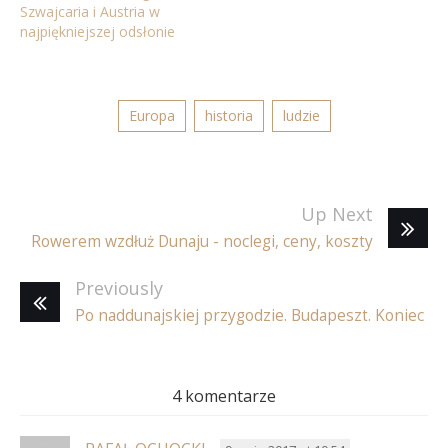
Szwajcaria i Austria w
najpiękniejszej odsłonie
Europa
historia
ludzie
Up Next
Rowerem wzdłuż Dunaju - noclegi, ceny, koszty
Previously
Po naddunajskiej przygodzie. Budapeszt. Koniec
4 komentarze