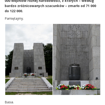
000 więźniów różnej narodowości, z których – według
bardzo zróżnicowanych szacunków – zmarło od 71 000
do 122 000.
Pamiętajmy.
Basia.