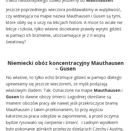
traktu naddunajskiego szlaku jedziemy do
Mauthausen
.
Jeszcze poprzedniego wieczora poddawaliśmy w wątpliwość,
czy widniejąca na mapie nazwa Mauthausen i Gusen są tymi,
które obiły się o uszy na lekcjach historii. A może to wcale nie
lekcje i szkoła, tylko własne dociekanie prawdy wyryło gdzieś
w pamięci ich brzmienie, utożsamiające je z II wojną
światową?
Niemiecki obóz koncentracyjny Mauthausen
– Gusen
No właśnie, to tylko echo brzmiące gdzieś w pamięci dlatego
upewniamy się jeszcze wieczorem, że myśli podążają
właściwym śladem. Tak. Oznaczone na mapie
Mauthausen
i
Gusen
to dawne obozy śmierci. Łagodniej określane są
mianem obozów pracy ale nawet jeśli przekroczycie bramę
Mauthausen z takim przekonaniem, to przy wyjściu
katorżnicza praca odejdzie w zapomnienie, a przed oczyma
będzie rysowało się cierpienie i śmierć. I żadnym wysiłkiem
było pokonanie górskich przełęczy dzielących Czechy i Austrię,