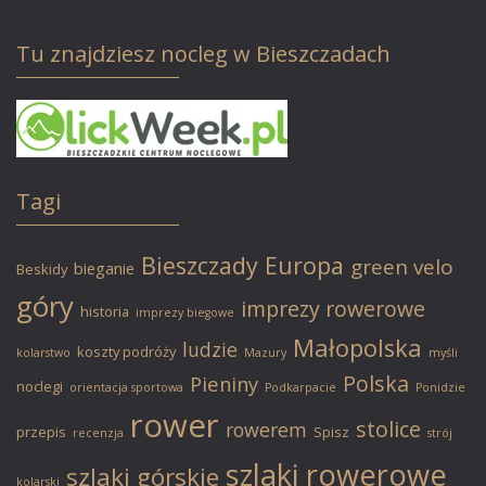
Tu znajdziesz nocleg w Bieszczadach
Tagi
Bieszczady
Europa
green velo
bieganie
Beskidy
góry
imprezy rowerowe
historia
imprezy biegowe
Małopolska
ludzie
koszty podróży
kolarstwo
Mazury
myśli
Polska
Pieniny
noclegi
orientacja sportowa
Podkarpacie
Ponidzie
rower
stolice
rowerem
przepis
Spisz
recenzja
strój
szlaki rowerowe
szlaki górskie
kolarski