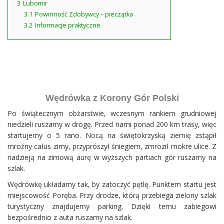
3
Lubomir
3.1
Powinność Zdobywcy – pieczątka
3.2
Informacje praktyczne
Wędrówka z Korony Gór Polski
Po świątecznym obżarstwie, wczesnym rankiem grudniowej
niedzieli ruszamy w drogę. Przed nami ponad 200 km trasy, więc
startujemy o 5 rano. Nocą na świętokrzyską ziemię zstąpił
mroźny całus zimy, przyprószył śniegiem, zmroził mokre ulice. Z
nadzieją na zimową aurę w wyższych partiach gór ruszamy na
szlak.
Wędrówkę układamy tak, by zatoczyć pętlę. Punktem startu jest
miejscowość Poręba. Przy drodze, którą przebiega zielony szlak
turystyczny znajdujemy parking. Dzięki temu zabiegowi
bezpośrednio z auta ruszamy na szlak.