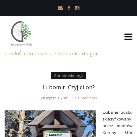
z miłości do roweru, z szacunku do gór
Górskie włóczęgi
Lubomir. Czyj ci on?
28 stycznia 2021
0 Comments
Lubomir
został
sklasyfikowany
przez autorów
Korony Gór