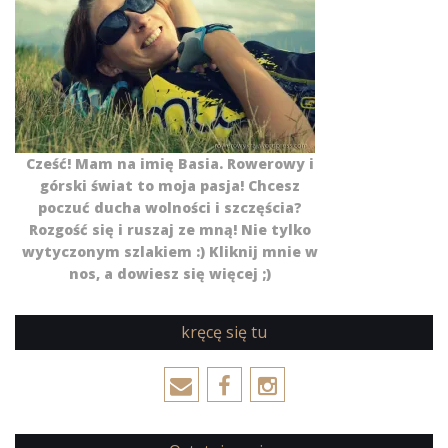
Cześć! Mam na imię Basia. Rowerowy i
górski świat to moja pasja! Chcesz
poczuć ducha wolności i szczęścia?
Rozgość się i ruszaj ze mną! Nie tylko
wytyczonym szlakiem :) Kliknij mnie w
nos, a dowiesz się więcej ;)
kręcę się tu