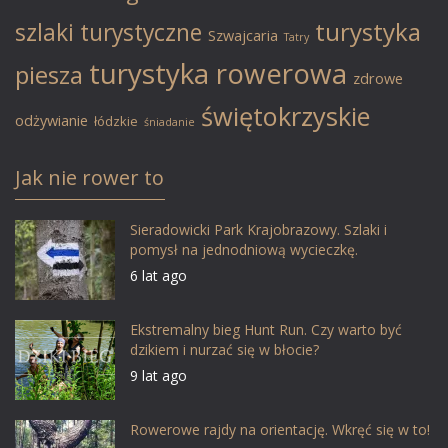
turystyka
szlaki turystyczne
Szwajcaria
Tatry
turystyka rowerowa
piesza
zdrowe
świętokrzyskie
odżywianie
łódzkie
śniadanie
Jak nie rower to
Sieradowicki Park Krajobrazowy. Szlaki i
pomysł na jednodniową wycieczkę.
6 lat ago
Ekstremalny bieg Hunt Run. Czy warto być
dzikiem i nurzać się w błocie?
9 lat ago
Rowerowe rajdy na orientację. Wkręć się w to!