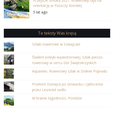
Przejście Smoka 2021. Rowerowy rajd na
orientację w Puszczy Iłżeckiej
5 lat ago
Te teksty Was kręcą
Szlaki rowerowe w Szwajcarii
Śladem kolejki wąskotorowej. Szlak pieszo-
rowerowy w sercu Gór Świętokrzyskich
Aquavelo. Rowerowy szlak w Dolinie Popradu
Przełom Dunajca po słowacku i cyklocesta
przez Lesnické sedlo
W krainie łagodności. Ponidzie