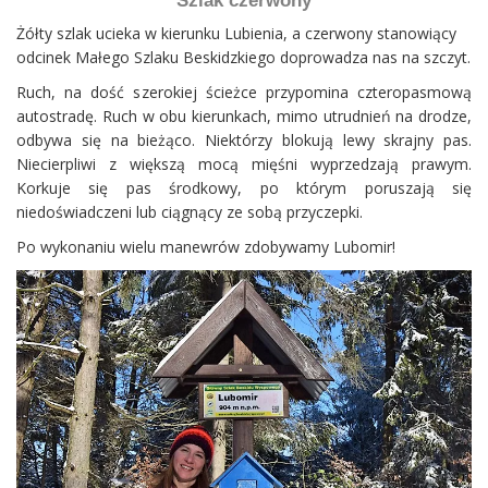
Szlak czerwony
Żółty szlak ucieka w kierunku Lubienia, a czerwony stanowiący
odcinek Małego Szlaku Beskidzkiego doprowadza nas na szczyt.
Ruch, na dość szerokiej ścieżce przypomina czteropasmową
autostradę. Ruch w obu kierunkach, mimo utrudnień na drodze,
odbywa się na bieżąco. Niektórzy blokują lewy skrajny pas.
Niecierpliwi z większą mocą mięśni wyprzedzają prawym.
Korkuje się pas środkowy, po którym poruszają się
niedoświadczeni lub ciągnący ze sobą przyczepki.
Po wykonaniu wielu manewrów zdobywamy Lubomir!