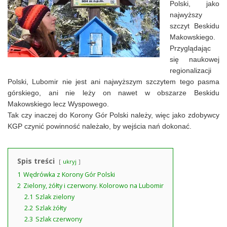
Polski, jako
najwyższy
szczyt Beskidu
Makowskiego.
Przyglądając
się naukowej
regionalizacji
Polski, Lubomir nie jest ani najwyższym szczytem tego pasma
górskiego, ani nie leży on nawet w obszarze Beskidu
Makowskiego lecz Wyspowego.
Tak czy inaczej do Korony Gór Polski należy, więc jako zdobywcy
KGP czynić powinność należało, by wejścia nań dokonać.
Spis treści
ukryj
1
Wędrówka z Korony Gór Polski
2
Zielony, żółty i czerwony. Kolorowo na Lubomir
2.1
Szlak zielony
2.2
Szlak żółty
2.3
Szlak czerwony