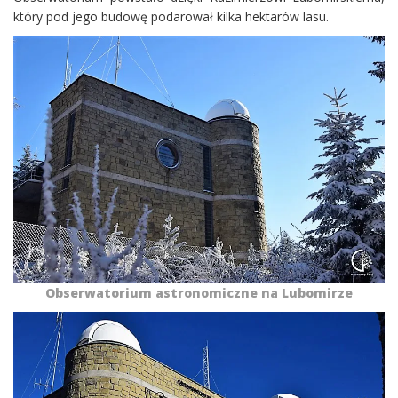
który pod jego budowę podarował kilka hektarów lasu.
Obserwatorium astronomiczne na Lubomirze