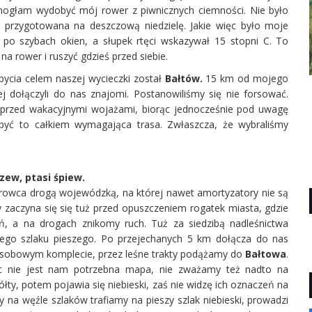
mogłam wydobyć mój rower z piwnicznych ciemności. Nie było
 przygotowana na deszczową niedzielę. Jakie więc było moje
 po szybach okien, a słupek rtęci wskazywał 15 stopni C. To
na rower i ruszyć gdzieś przed siebie.
cia celem naszej wycieczki został
Bałtów.
15 km od mojego
j dołączyli do nas znajomi. Postanowiliśmy się nie forsować.
 przed wakacyjnymi wojażami, biorąc jednocześnie pod uwagę
 być to całkiem wymagająca trasa. Zwłaszcza, że wybraliśmy
zew, ptasi śpiew.
trowca drogą wojewódzką, na której nawet amortyzatory nie są
y zaczyna się się tuż przed opuszczeniem rogatek miasta, gdzie
ń, a na drogach znikomy ruch. Tuż za siedzibą nadleśnictwa
tego szlaku pieszego. Po przejechanych 5 km dołącza do nas
osobowym komplecie, przez leśne trakty podążamy do
Bałtowa
.
ęc nie jest nam potrzebna mapa, nie zważamy też nadto na
ółty, potem pojawia się niebieski, zaś nie widzę ich oznaczeń na
 na węźle szlaków trafiamy na pieszy szlak niebieski, prowadzi