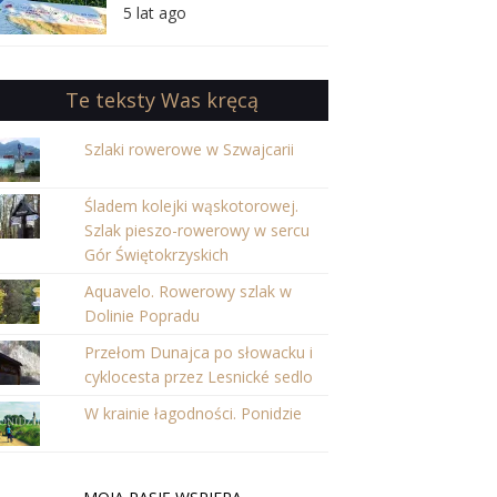
orientację w Puszczy
5 lat ago
Iłżeckiej
Te teksty Was kręcą
Szlaki rowerowe w Szwajcarii
Śladem kolejki wąskotorowej.
Szlak pieszo-rowerowy w sercu
Gór Świętokrzyskich
Aquavelo. Rowerowy szlak w
Dolinie Popradu
Przełom Dunajca po słowacku i
cyklocesta przez Lesnické sedlo
W krainie łagodności. Ponidzie