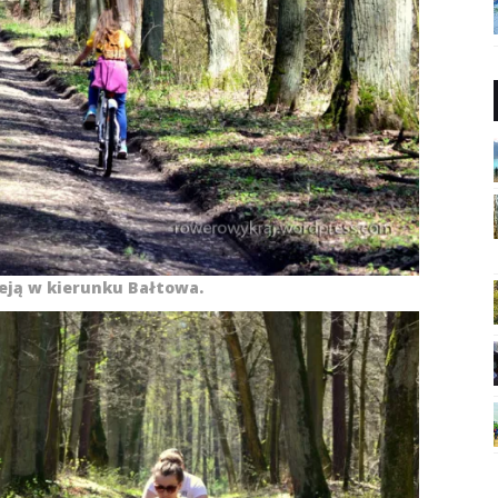
eją w kierunku Bałtowa.