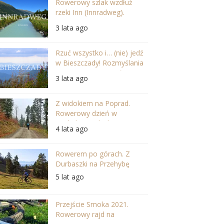
Rowerowy szlak wzdłuż
rzeki Inn (Innradweg).
Szwajcaria i Austria w
3 lata ago
najpiękniejszej odsłonie
Rzuć wszystko i… (nie) jedź
w Bieszczady! Rozmyślania
po wycieczce na Jasło
3 lata ago
Z widokiem na Poprad.
Rowerowy dzień w
Beskidzie Sądeckim.
4 lata ago
Rowerem po górach. Z
Durbaszki na Przehybę
5 lat ago
Przejście Smoka 2021.
Rowerowy rajd na