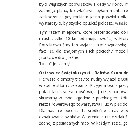
było większych obowiązków i kiedy w końcu 
żadnego planu, bo właściwie byłam mentalnie
zaskoczenie, gdy rankiem jasna poświata biła
wystarczyło, by szybko opuścić pielesze, wsiąść 
Tym razem miejscem, które pretendowało do by
miasta, tylko 10 km od miejscowości, w które
Potraktowaliśmy ten wyjazd, jako rozgrzewkę
fakt, że dla znajomych i ich pociechy może
gruntowe drogi leśne.
To co? Jedziemy!
Ostrowiec Świętokrzyski – Bałtów. Szum dr
Pierwsze kilometry trasy to nudny wyjazd z Os
w stanie stłumić telepania. Przyjemność z jazd
połaci lasu zaczyna być więcej niż zabudowa
skręcamy w lewo, zgodnie z przebiegiem żół
reszta rowerowego towarzystwa i już w pięcio
Dla nas nie obce są te śródleśne dukty wi
oznakowania szlaków. W terenie istnieje szlak ż
żadnej z posiadanych map. W każdym razie, gdy