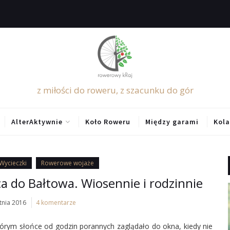
z miłości do roweru, z szacunku do gór
AlterAktywnie
Koło Roweru
Między garami
Kola
Wycieczki
Rowerowe wojaże
 do Bałtowa. Wiosennie i rodzinnie
tnia 2016
4 komentarze
tórym słońce od godzin porannych zaglądało do okna, kiedy nie