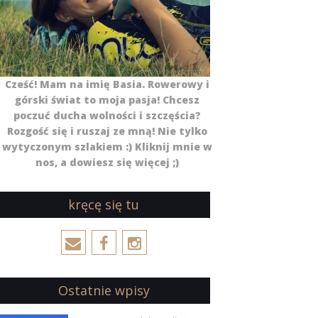
Cześć! Mam na imię Basia. Rowerowy i
górski świat to moja pasja! Chcesz
poczuć ducha wolności i szczęścia?
Rozgość się i ruszaj ze mną! Nie tylko
wytyczonym szlakiem :) Kliknij mnie w
nos, a dowiesz się więcej ;)
kręcę się tu
Ostatnie wpisy