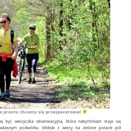
 po prostu chcemy się przespacerować
ię być wieżyczka obserwacyjna, która natychmiast staje się
 własnym podwórku. Widoki z wieży na zielone połacie pól