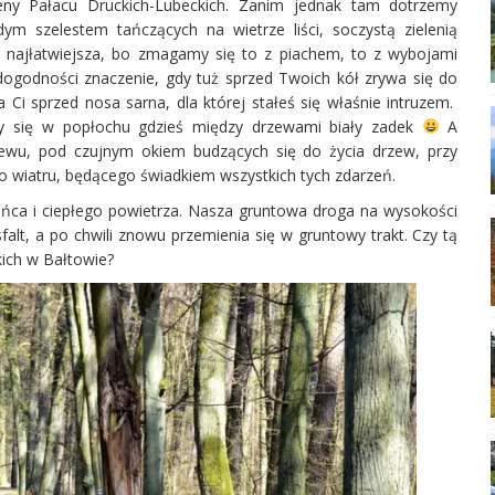
y Pałacu Druckich-Lubeckich. Zanim jednak tam dotrzemy
m szelestem tańczących na wietrze liści, soczystą zielenią
t najłatwiejsza, bo zmagamy się to z piachem, to z wybojami
dogodności znaczenie, gdy tuż sprzed Twoich kół zrywa się do
 Ci sprzed nosa sarna, dla której stałeś się właśnie intruzem.
cy się w popłochu gdzieś między drzewami biały zadek
A
ewu, pod czujnym okiem budzących się do życia drzew, przy
go wiatru, będącego świadkiem wszystkich tych zdarzeń.
łońca i ciepłego powietrza. Nasza gruntowa droga na wysokości
alt, a po chwili znowu przemienia się w gruntowy trakt. Czy tą
kich w Bałtowie?