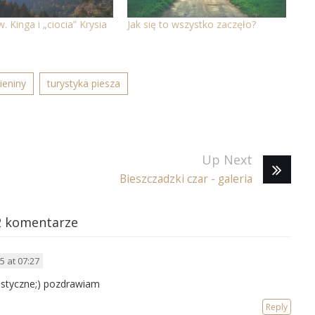
w. Kinga i „ciocia” Krysia
Jak się to wszystko zaczęło?
ieniny
turystyka piesza
Up Next
Bieszczadzki czar - galeria
2 komentarze
5 at 07:27
astyczne;) pozdrawiam
Reply