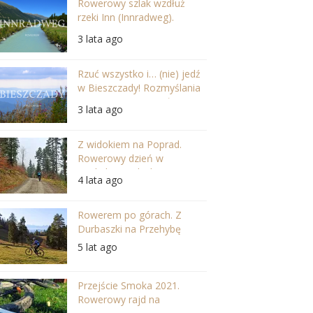
Rowerowy szlak wzdłuż
rzeki Inn (Innradweg).
Szwajcaria i Austria w
3 lata ago
najpiękniejszej odsłonie
Rzuć wszystko i… (nie) jedź
w Bieszczady! Rozmyślania
po wycieczce na Jasło
3 lata ago
Z widokiem na Poprad.
Rowerowy dzień w
Beskidzie Sądeckim.
4 lata ago
Rowerem po górach. Z
Durbaszki na Przehybę
5 lat ago
Przejście Smoka 2021.
Rowerowy rajd na