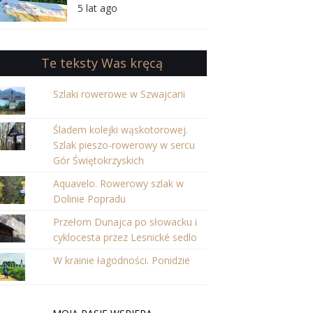
orientację w Puszczy
5 lat ago
Iłżeckiej
Te teksty Was kręcą
Szlaki rowerowe w Szwajcarii
Śladem kolejki wąskotorowej.
Szlak pieszo-rowerowy w sercu
Gór Świętokrzyskich
Aquavelo. Rowerowy szlak w
Dolinie Popradu
Przełom Dunajca po słowacku i
cyklocesta przez Lesnické sedlo
W krainie łagodności. Ponidzie