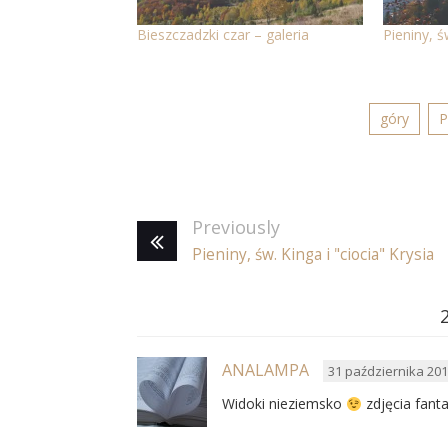
Bieszczadzki czar – galeria
Pieniny, ś
góry
P
Previously
Pieniny, św. Kinga i "ciocia" Krysia
ANALAMPA
31 października 201
Widoki nieziemsko
zdjęcia fant