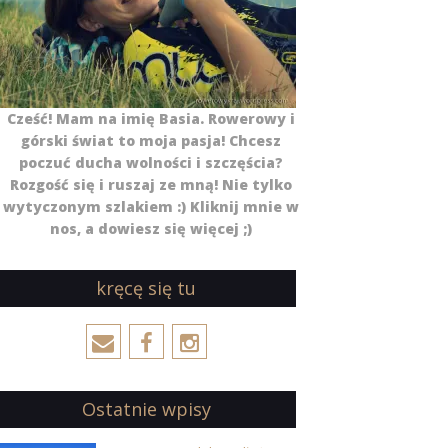
Cześć! Mam na imię Basia. Rowerowy i
górski świat to moja pasja! Chcesz
poczuć ducha wolności i szczęścia?
Rozgość się i ruszaj ze mną! Nie tylko
wytyczonym szlakiem :) Kliknij mnie w
nos, a dowiesz się więcej ;)
kręcę się tu
Ostatnie wpisy