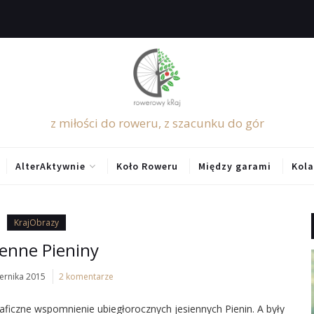
z miłości do roweru, z szacunku do gór
AlterAktywnie
Koło Roweru
Między garami
Kola
KrajObrazy
ienne Pieniny
ernika 2015
2 komentarze
aficzne wspomnienie ubiegłorocznych jesiennych Pienin. A były