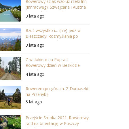
Rowerowy szlak wzdłuż rzeki Inn
(Innradweg). Szwajcaria i Austria
w najpiękniejszej odsłonie
3 lata ago
Rzuć wszystko i… (nie) jedź w
Bieszczady! Rozmyślania po
wycieczce na Jasło
3 lata ago
Z widokiem na Poprad.
Rowerowy dzień w Beskidzie
Sądeckim.
4 lata ago
Rowerem po górach. Z Durbaszki
na Przehybę
5 lat ago
Przejście Smoka 2021. Rowerowy
rajd na orientację w Puszczy