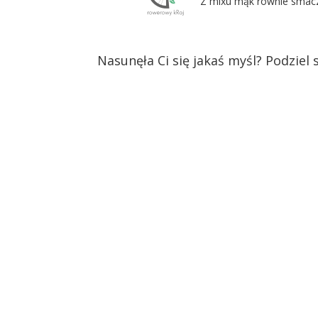
Z mixu mąk równie sma
Nasunęła Ci się jakaś myśl? Podziel si