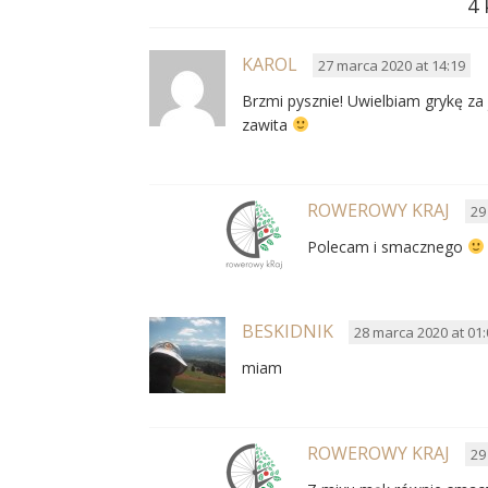
4
KAROL
27 marca 2020 at 14:19
Brzmi pysznie! Uwielbiam grykę za 
zawita
ROWEROWY KRAJ
29
Polecam i smacznego
BESKIDNIK
28 marca 2020 at 01:
miam
ROWEROWY KRAJ
29