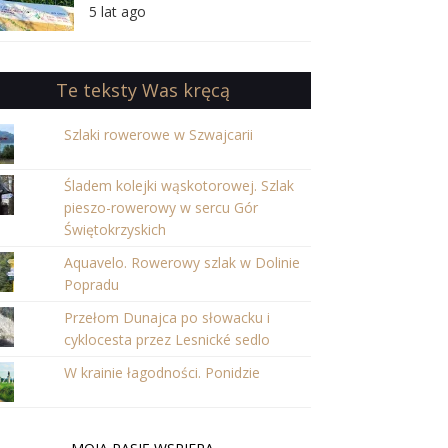
Iłżeckiej
5 lat ago
Te teksty Was kręcą
Szlaki rowerowe w Szwajcarii
Śladem kolejki wąskotorowej. Szlak
pieszo-rowerowy w sercu Gór
Świętokrzyskich
Aquavelo. Rowerowy szlak w Dolinie
Popradu
Przełom Dunajca po słowacku i
cyklocesta przez Lesnické sedlo
W krainie łagodności. Ponidzie