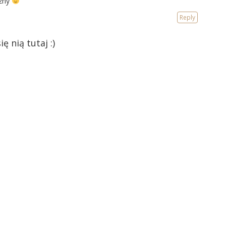
czny
Reply
ę nią tutaj :)