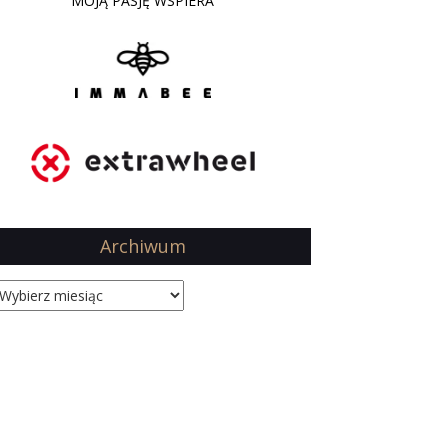
MOJĄ PASJĘ WSPIERA
Archiwum
hiwum