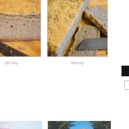
zdrowy
własny
Arc