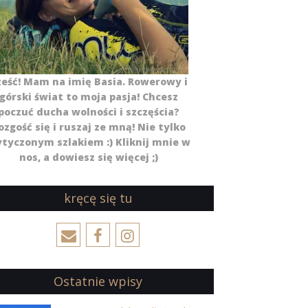
ześć! Mam na imię Basia. Rowerowy i
górski świat to moja pasja! Chcesz
poczuć ducha wolności i szczęścia?
ozgość się i ruszaj ze mną! Nie tylko
tyczonym szlakiem :) Kliknij mnie w
nos, a dowiesz się więcej ;)
kręcę się tu
Ostatnie wpisy