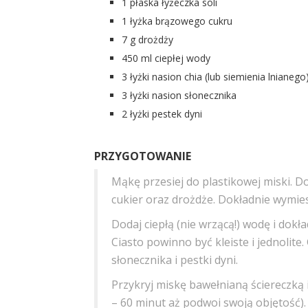
1 płaska łyżeczka soli
1 łyżka brązowego cukru
7 g drożdży
450 ml ciepłej wody
3 łyżki nasion chia (lub siemienia lnianego
3 łyżki nasion słonecznika
2 łyżki pestek dyni
PRZYGOTOWANIE
Mąkę przesiej do plastikowej miski. Do
cukier oraz drożdże. Dokładnie wymies
Dodaj ciepłą (nie wrzącą!) wodę i dokła
Ciasto powinno być kleiste i jednolit
słonecznika i pestki dyni.
Przykryj miskę bawełnianą ściereczką 
– 60 minut aż podwoi swoją objętość).