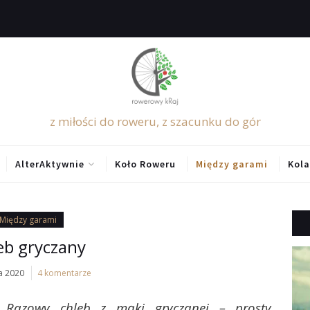
z miłości do roweru, z szacunku do gór
AlterAktywnie
Koło Roweru
Między garami
Kola
Między garami
eb gryczany
a 2020
4 komentarze
Razowy chleb z mąki gryczanej – prosty