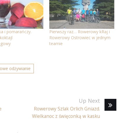
ka i pomarańczy.
Pierwszy raz… Rowerowy kRaj i
koktajl
Rowerowy Ostrowiec w jednym
ngowy
teamie
rowe odżywianie
Up Next
e
Rowerowy Szlak Orlich Gniazd.
Wielkanoc z święconką w kasku