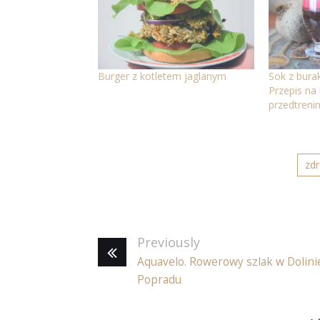
Burger z kotletem jaglanym
Sok z bura
Przepis na 
przedtreni
zd
Previously
Aquavelo. Rowerowy szlak w Dolini
Popradu