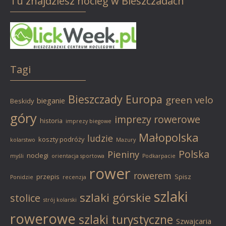
Tu znajdziesz nocleg w Bieszczadach
Tagi
Bieszczady
Europa
green velo
bieganie
Beskidy
góry
imprezy rowerowe
historia
imprezy biegowe
Małopolska
ludzie
koszty podróży
kolarstwo
Mazury
Polska
Pieniny
noclegi
myśli
orientacja sportowa
Podkarpacie
rower
rowerem
przepis
Spisz
Ponidzie
recenzja
szlaki
szlaki górskie
stolice
strój kolarski
rowerowe
szlaki turystyczne
Szwajcaria