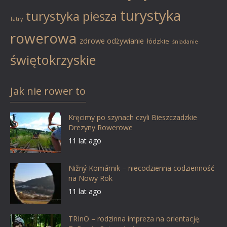
turystyka
turystyka piesza
Tatry
rowerowa
zdrowe odżywianie
łódzkie
śniadanie
świętokrzyskie
Jak nie rower to
Kręcimy po szynach czyli Bieszczadzkie
Drezyny Rowerowe
11 lat ago
Nižný Komárnik – niecodzienna codzienność
na Nowy Rok
11 lat ago
TRInO – rodzinna impreza na orientację.