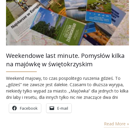
Weekendowe last minute. Pomysłów kilka
na majówkę w świętokrzyskim
Weekend majowy, to czas pospolitego ruszenia gdzieś. To
„gdzieś” nie zawsze jest dalekie. Czasami to dłuższa wyrypa,
niekiedy tylko wypad za miasto. „Majówka” dla jednych to kilka
dni laby i resetu, dla innych tylko nic nie znaczące dwa dni
wolnego, które nie zawsze mają ochotę celebrować. Tak czy
Facebook
E-mail
siak, czerwona kartka w kalendarzu 1 i 3 maja zobowiązuje. I
masz…
Read More »