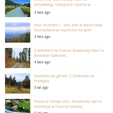
(Innradweg). Szwajcaria i Austria w
najpiękniejszej odsłonie
3 lata ago
Rzuć wszystko i… (nie) jedź w Bieszczady!
Rozmyślania po wycieczce na Jasło
3 lata ago
Z widokiem na Poprad. Rowerowy dzień w
Beskidzie Sądeckim.
4 lata ago
Rowerem po górach. Z Durbaszki na
Przehybę
5 lat ago
Przejście Smoka 2021. Rowerowy rajd na
orientację w Puszczy Iłżeckiej
5 lat ago