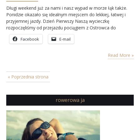
Długi weekend już za nami i nasz wypad w morze łąk także.
Ponidzie okazało się idealnym miejscem do lekkiej, łatwej i
przyjemnej jazdy. Dzień Pierwszy Naszą wycieczkę
rozpoczęliśmy od przejazdu pociągiem z Ostrowca do
Sobkowa, skąd w dalszą drogę ruszyliśmy już na rowerach. Od
Facebook
E-mail
stacji kolejowej trzymamy się rowerowego Szlaku Architektury
Obronnej i po ok. 3 km jazdy docieramy do…
Read More »
« Poprzednia strona
rowerowa ja