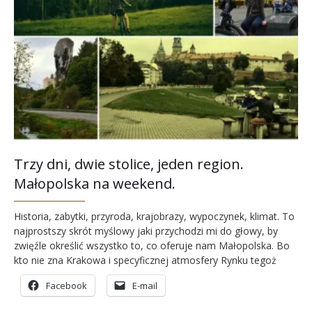
Trzy dni, dwie stolice, jeden region.
Małopolska na weekend.
Historia, zabytki, przyroda, krajobrazy, wypoczynek, klimat. To
najprostszy skrót myślowy jaki przychodzi mi do głowy, by
zwięźle określić wszystko to, co oferuje nam Małopolska. Bo
kto nie zna Krakowa i specyficznej atmosfery Rynku tegoż
miasta? Kto nie słyszał hejnału z Wieży Mariackiej (jeśli nie
Facebook
E-mail
prosto z wieży to z Programu I Polskiego Radia)? Kto nie wie,
że to Wawel był…