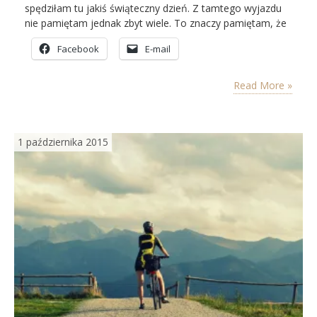
spędziłam tu jakiś świąteczny dzień. Z tamtego wyjazdu
nie pamiętam jednak zbyt wiele. To znaczy pamiętam, że
były skałki, jaskinia i jakiś zamek. Pamiętam też, że
Facebook
E-mail
okolica ta zrobiła na mnie wrażenie. Dziś nie potrafiłabym
jednak powiedzieć, które miejsca na mapie Ojcowskiego
PN wówczas odwiedziłam. Pamiętam małe miasteczko…
Read More »
1 października 2015