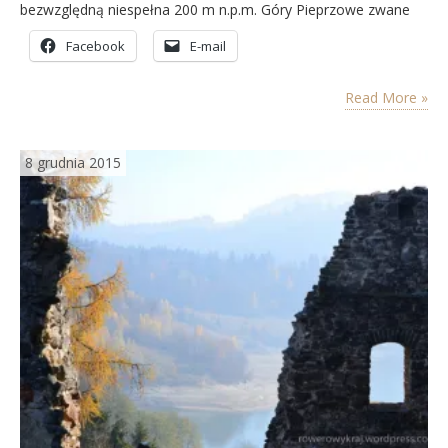
bezwzględną niespełna 200 m n.p.m. Góry Pieprzowe zwane
także Pieprzówkami rozciągają się na kilkukilometrowym
Facebook
E-mail
odcinku w okolicach Sandomierza, pomiędzy wsiami Kamień
Nowy i Kamień Plebański. Obszar Gór Pieprzowych stanowi
wysoką krawędź doliny Wisły, poza którą…
Read More »
8 grudnia 2015