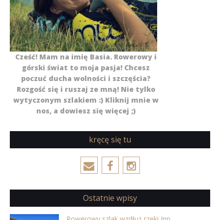
Cześć! Mam na imię Basia. Rowerowy i
górski świat to moja pasja! Chcesz
poczuć ducha wolności i szczęścia?
Rozgość się i ruszaj ze mną! Nie tylko
wytyczonym szlakiem :) Kliknij mnie w
nos, a dowiesz się więcej ;)
kręcę się tu
Ostatnie wpisy
Rowerowy szlak wzdłuż rzeki Inn