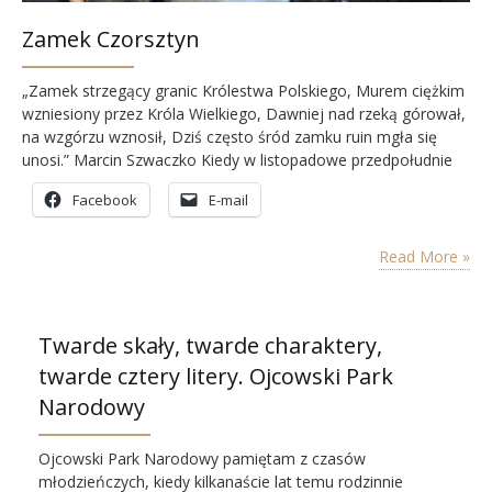
Zamek Czorsztyn
„Zamek strzegący granic Królestwa Polskiego, Murem ciężkim
wzniesiony przez Króla Wielkiego, Dawniej nad rzeką górował,
na wzgórzu wznosił, Dziś często śród zamku ruin mgła się
unosi.” Marcin Szwaczko Kiedy w listopadowe przedpołudnie
opuściliśmy Białkę Tatrzańską kierując się na szlak wiodący
Facebook
E-mail
Przełomem Dunajca, postanowiliśmy odwiedzić jeszcze jedno
miejsce – Zamek w Czorsztynie.
Read More »
Twarde skały, twarde charaktery,
twarde cztery litery. Ojcowski Park
Narodowy
Ojcowski Park Narodowy pamiętam z czasów
młodzieńczych, kiedy kilkanaście lat temu rodzinnie