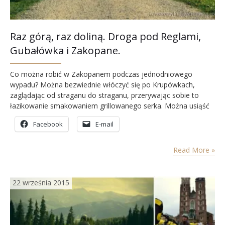
Raz górą, raz doliną. Droga pod Reglami,
Gubałówka i Zakopane.
Co można robić w Zakopanem podczas jednodniowego
wypadu? Można bezwiednie włóczyć się po Krupówkach,
zaglądając od straganu do straganu, przerywając sobie to
łazikowanie smakowaniem grillowanego serka. Można usiąść
w drewnianej chałupie, kosztując zbójnickiego grzańca albo
Facebook
E-mail
pobudzić kubki smakowe racząc się kwaśnicą. Ci, dla których
Krupówki nie są punktem obowiązkowym na mapie miasta, a
przynajmniej nie na tyle wartym uwagi, by…
Read More »
22 września 2015