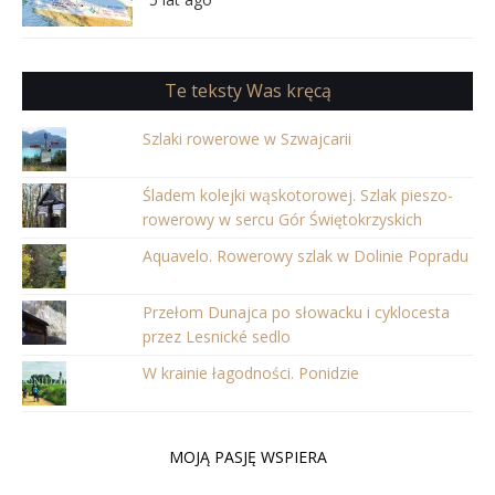
Te teksty Was kręcą
Szlaki rowerowe w Szwajcarii
Śladem kolejki wąskotorowej. Szlak pieszo-
rowerowy w sercu Gór Świętokrzyskich
Aquavelo. Rowerowy szlak w Dolinie Popradu
Przełom Dunajca po słowacku i cyklocesta
przez Lesnické sedlo
W krainie łagodności. Ponidzie
MOJĄ PASJĘ WSPIERA