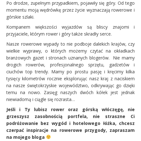
Po drodze, zupełnym przypadkiem, pojawiły się góry. Od tego
momentu moją wędrówkę przez życie wyznaczają rowerowe i
górskie szlaki.
Kompanem większości wyjazdów są bliscy znajomi i
przyjaciele, którym rower i góry także skradły serce.
Nasze rowerowe wypady to nie podboje dalekich krajów, czy
wielkie wyprawy, o których możemy czytać na okładkach
branżowych gazet i stronach uznanych blogerów. Nie mamy
drogich rowerów, profesjonalnego sprzętu, gadżetów i
ciuchów top trendy. Mamy po prostu pasję i kręcimy kilka
tysięcy kilometrów rocznie eksplorując nasz kraj z naciskiem
na nasze świętokrzyskie województwo, odkrywając go dzięki
temu na nowo. Zasięg naszych dwóch kółek jest jednak
niewiadomą i ciągle się rozrasta…
Jeśli i Ty lubisz rower oraz górską włóczęgę, nie
grzeszysz zasobnością portfela, nie straszne Ci
podróżowanie bez wygód i hotelowego łóżka, chcesz
czerpać inspiracje na rowerowe przygody, zapraszam
na mojego bloga