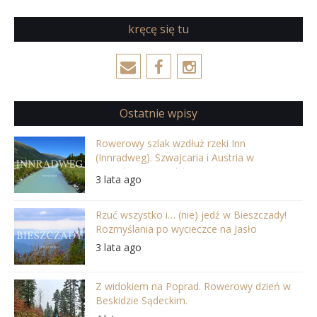
kręcę się tu
Ostatnie wpisy
Rowerowy szlak wzdłuż rzeki Inn
(Innradweg). Szwajcaria i Austria w
najpiękniejszej odsłonie
3 lata ago
Rzuć wszystko i… (nie) jedź w Bieszczady!
Rozmyślania po wycieczce na Jasło
3 lata ago
Z widokiem na Poprad. Rowerowy dzień w
Beskidzie Sądeckim.