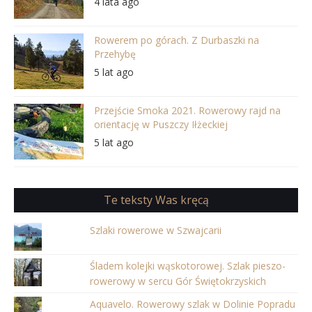
4 lata ago
Rowerem po górach. Z Durbaszki na
Przehybę
5 lat ago
Przejście Smoka 2021. Rowerowy rajd na
orientację w Puszczy Iłżeckiej
5 lat ago
Te teksty Was kręcą
Szlaki rowerowe w Szwajcarii
Śladem kolejki wąskotorowej. Szlak pieszo-
rowerowy w sercu Gór Świętokrzyskich
Aquavelo. Rowerowy szlak w Dolinie Popradu