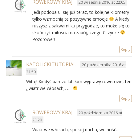
ROWEROWY KRAJ
20 września 2016 at 22:05
Jeśli podoba Ci się już teraz, to kolejne kilometry
tylko wzmocnią te pozytywne emocje
A kiedy
ruszysz z sakwami ku przygodzie, to może się to
skończyć miłością na zabój, czego Ci życzę
Pozdrower!
Reply
KATOLICKITUTORIAL
20 października 2016 at
21:59
Witaj! Kiedyś bardzo lubiłam wyprawy rowerowe, ten
,,wiatr we włosach,, ….
Reply
ROWEROWY KRAJ
20 października 2016 at
23:20
Wiatr we włosach, spokój ducha, wolność…