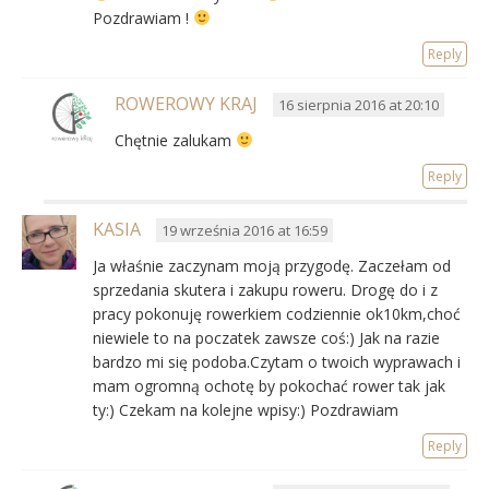
Pozdrawiam !
Reply
ROWEROWY KRAJ
16 sierpnia 2016 at 20:10
Chętnie zalukam
Reply
KASIA
19 września 2016 at 16:59
Ja właśnie zaczynam moją przygodę. Zaczełam od
sprzedania skutera i zakupu roweru. Drogę do i z
pracy pokonuję rowerkiem codziennie ok10km,choć
niewiele to na poczatek zawsze coś:) Jak na razie
bardzo mi się podoba.Czytam o twoich wyprawach i
mam ogromną ochotę by pokochać rower tak jak
ty:) Czekam na kolejne wpisy:) Pozdrawiam
Reply