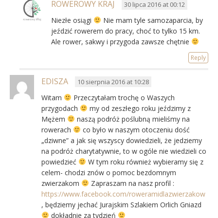
ROWEROWY KRAJ
30 lipca 2016 at 00:12
Niezłe osiągi
Nie mam tyle samozaparcia, by
jeździć rowerem do pracy, choć to tylko 15 km.
Ale rower, sakwy i przygoda zawsze chętnie
Reply
EDISZA
10 sierpnia 2016 at 10:28
Witam
Przeczytałam trochę o Waszych
przygodach
my od zeszłego roku jeździmy z
Mężem
naszą podróż poślubną mieliśmy na
rowerach
co było w naszym otoczeniu dość
„dziwne” a jak się wszyscy dowiedzieli, że jedziemy
na podróż charytatywnie, to w ogóle nie wiedzieli co
powiedzieć
W tym roku również wybieramy się z
celem- chodzi znów o pomoc bezdomnym
zwierzakom
Zapraszam na nasz profil :
https://www.facebook.com/roweramidlazwierzakow
, będziemy jechać Jurajskim Szlakiem Orlich Gniazd
dokładnie za tydzień