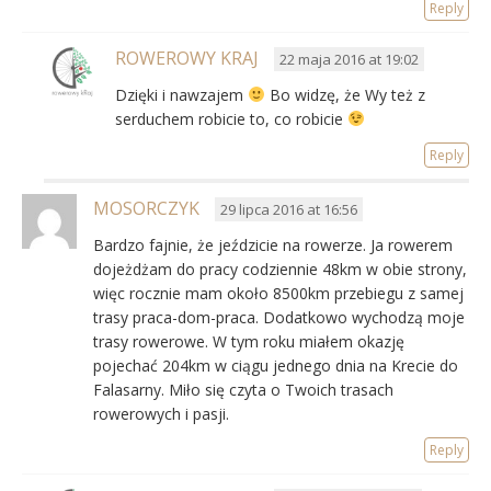
Reply
ROWEROWY KRAJ
22 maja 2016 at 19:02
Dzięki i nawzajem
Bo widzę, że Wy też z
serduchem robicie to, co robicie
Reply
MOSORCZYK
29 lipca 2016 at 16:56
Bardzo fajnie, że jeździcie na rowerze. Ja rowerem
dojeżdżam do pracy codziennie 48km w obie strony,
więc rocznie mam około 8500km przebiegu z samej
trasy praca-dom-praca. Dodatkowo wychodzą moje
trasy rowerowe. W tym roku miałem okazję
pojechać 204km w ciągu jednego dnia na Krecie do
Falasarny. Miło się czyta o Twoich trasach
rowerowych i pasji.
Reply