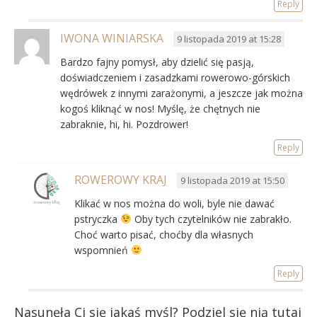
Reply
IWONA WINIARSKA
9 listopada 2019 at 15:28
Bardzo fajny pomysł, aby dzielić się pasją,
doświadczeniem i zasadzkami rowerowo-górskich
wędrówek z innymi zarażonymi, a jeszcze jak można
kogoś kliknąć w nos! Myślę, że chętnych nie
zabraknie, hi, hi. Pozdrower!
Reply
ROWEROWY KRAJ
9 listopada 2019 at 15:50
Klikać w nos można do woli, byle nie dawać
pstryczka
Oby tych czytelników nie zabrakło.
Choć warto pisać, choćby dla własnych
wspomnień
Reply
Nasunęła Ci się jakaś myśl? Podziel się nią tutaj