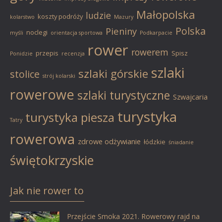
Małopolska
ludzie
koszty podróży
kolarstwo
Mazury
Polska
Pieniny
noclegi
myśli
orientacja sportowa
Podkarpacie
rower
rowerem
przepis
Spisz
Ponidzie
recenzja
szlaki
szlaki górskie
stolice
strój kolarski
rowerowe
szlaki turystyczne
Szwajcaria
turystyka
turystyka piesza
Tatry
rowerowa
zdrowe odżywianie
łódzkie
śniadanie
świętokrzyskie
Jak nie rower to
Przejście Smoka 2021. Rowerowy rajd na