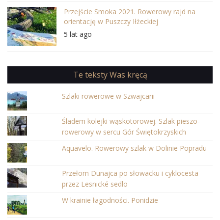
Przejście Smoka 2021. Rowerowy rajd na
orientację w Puszczy Iłżeckiej
5 lat ago
Te teksty Was kręcą
Szlaki rowerowe w Szwajcarii
Śladem kolejki wąskotorowej. Szlak pieszo-
rowerowy w sercu Gór Świętokrzyskich
Aquavelo. Rowerowy szlak w Dolinie Popradu
Przełom Dunajca po słowacku i cyklocesta
przez Lesnické sedlo
W krainie łagodności. Ponidzie