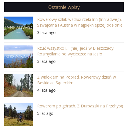
Ostatnie wpisy
Rowerowy szlak wzdłuż rzeki Inn (Innradweg).
Szwajcaria i Austria w najpiękniejszej odsłonie
3 lata ago
Rzuć wszystko i… (nie) jedź w Bieszczady!
Rozmyślania po wycieczce na Jasło
3 lata ago
Z widokiem na Poprad. Rowerowy dzień w
Beskidzie Sądeckim.
4 lata ago
Rowerem po górach. Z Durbaszki na Przehybę
5 lat ago