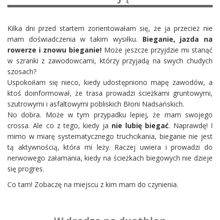
Kilka dni przed startem zorientowałam się, że ja przecież nie
mam doświadczenia w takim wysiłku.
Bieganie, jazda na
rowerze i znowu bieganie!
Może jeszcze przyjdzie mi stanąć
w szranki z zawodowcami, którzy przyjadą na swych chudych
szosach?
Uspokoiłam się nieco, kiedy udostępniono mapę zawodów, a
ktoś doinformował, że trasa prowadzi ścieżkami gruntowymi,
szutrowymi i asfaltowymi pobliskich Błoni Nadsańskich.
No dobra. Może w tym przypadku lepiej, że mam swojego
crossa. Ale co z tego, kiedy ja
nie lubię biegać
. Naprawdę! I
mimo w miarę systematycznego truchcikania, bieganie nie jest
tą aktywnością, która mi leży. Raczej uwiera i prowadzi do
nerwowego załamania, kiedy na ścieżkach biegowych nie dzieje
się progres.
Co tam! Zobaczę na miejscu z kim mam do czynienia.