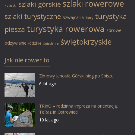
szlaki rowerowe
szlaki górskie
kolarski
turystyka
szlaki turystyczne
Szwajcaria
Tatry
turystyka rowerowa
piesza
zdrowe
świętokrzyskie
odżywianie
łódzkie
śniadanie
Jak nie rower to
Zimowy Janosik. Górski bieg po Spiszu
6 lat ago
TRInO – rodzinna impreza na orientację.
TeRaz In Ostrowiec!
10 lat ago