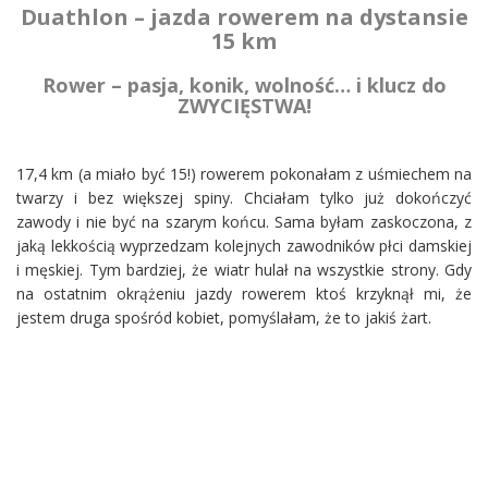
Duathlon – jazda rowerem na dystansie
15 km
Rower – pasja, konik, wolność… i klucz do
ZWYCIĘSTWA!
17,4 km (a miało być 15!) rowerem pokonałam z uśmiechem na
twarzy i bez większej spiny. Chciałam tylko już dokończyć
zawody i nie być na szarym końcu. Sama byłam zaskoczona, z
jaką lekkością wyprzedzam kolejnych zawodników płci damskiej
i męskiej. Tym bardziej, że wiatr hulał na wszystkie strony. Gdy
na ostatnim okrążeniu jazdy rowerem ktoś krzyknął mi, że
jestem druga spośród kobiet, pomyślałam, że to jakiś żart.