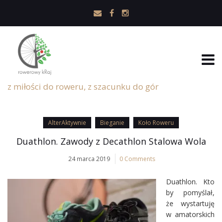
z miłości do roweru, z szacunku do gór
AlterAktywnie
Bieganie
Koło Roweru
Duathlon. Zawody z Decathlon Stalowa Wola
24 marca 2019
0 Comments
Duathlon. Kto
by pomyślał,
że wystartuję
w amatorskich