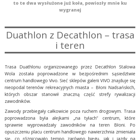
to te dwa wysłużone już koła, powiozły mnie ku
wygranej
Duathlon z Decathlon – trasa
i teren
Trasa Duathlonu organizowanego przez Decathlon Stalowa
Wola została poprowadzone w bezpośrednim sąsiedztwie
centrum handlowego Vivo. Sieć sklepów galerii VIVO znajduje się
nieopodal terenów rekreacyjnych miasta – Błoni Nadsańskich,
których obszar stanowił znaczną część strefy rywalizacji
zawodników.
Zawody przebiegały całkowicie poza ruchem drogowym. Trasa
poprowadzona była alejkami „na tyłach” centrum, które
sprawnie wyprowadzały zawodników na teren Błoni. Po
opuszczeniu placu centrum handlowego nawierzchnia zmieniała
się, co różnicowało tempo zarówno biegu, jak i jazdy na