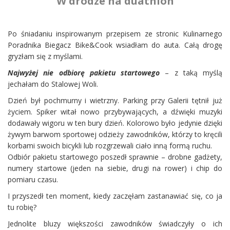
W drodze na duathlon
Po śniadaniu inspirowanym przepisem ze stronic Kulinarnego
Poradnika Biegacz Bike&Cook wsiadłam do auta. Całą drogę
gryzłam się z myślami.
Najwyżej nie odbiorę pakietu startowego
– z taką myślą
jechałam do Stalowej Woli.
Dzień był pochmurny i wietrzny. Parking przy Galerii tętnił już
życiem. Spiker witał nowo przybywających, a dźwięki muzyki
dodawały wigoru w ten bury dzień. Kolorowo było jedynie dzięki
żywym barwom sportowej odzieży zawodników, którzy to kręcili
korbami swoich bicykli lub rozgrzewali ciało inną formą ruchu.
Odbiór pakietu startowego poszedł sprawnie – drobne gadżety,
numery startowe (jeden na siebie, drugi na rower) i chip do
pomiaru czasu.
I przyszedł ten moment, kiedy zaczęłam zastanawiać się, co ja
tu robię?
Jednolite bluzy większości zawodników świadczyły o ich