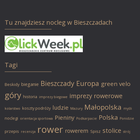
Tu znajdziesz nocleg w Bieszczadach
Tagi
Bieszczady
Europa
green velo
bieganie
Beskidy
góry
imprezy rowerowe
historia
imprezy biegowe
Małopolska
ludzie
koszty podróży
kolarstwo
Mazury
myśli
Polska
Pieniny
noclegi
orientacja sportowa
Podkarpacie
Ponidzie
rower
stolice
rowerem
przepis
Spisz
recenzja
strój