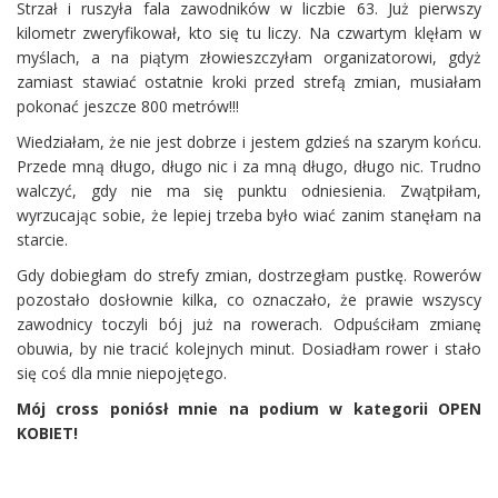
Strzał i ruszyła fala zawodników w liczbie 63. Już pierwszy
kilometr zweryfikował, kto się tu liczy. Na czwartym klęłam w
myślach, a na piątym złowieszczyłam organizatorowi, gdyż
zamiast stawiać ostatnie kroki przed strefą zmian, musiałam
pokonać jeszcze 800 metrów!!!
Wiedziałam, że nie jest dobrze i jestem gdzieś na szarym końcu.
Przede mną długo, długo nic i za mną długo, długo nic. Trudno
walczyć, gdy nie ma się punktu odniesienia. Zwątpiłam,
wyrzucając sobie, że lepiej trzeba było wiać zanim stanęłam na
starcie.
Gdy dobiegłam do strefy zmian, dostrzegłam pustkę. Rowerów
pozostało dosłownie kilka, co oznaczało, że prawie wszyscy
zawodnicy toczyli bój już na rowerach. Odpuściłam zmianę
obuwia, by nie tracić kolejnych minut. Dosiadłam rower i stało
się coś dla mnie niepojętego.
Mój cross poniósł mnie na podium w kategorii OPEN
KOBIET!