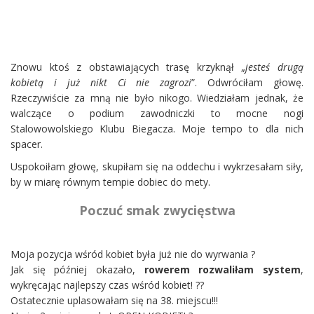
Znowu ktoś z obstawiających trasę krzyknął „
jesteś drugą
kobietą i już nikt Ci nie zagrozi
”. Odwróciłam głowę.
Rzeczywiście za mną nie było nikogo. Wiedziałam jednak, że
walczące o podium zawodniczki to mocne nogi
Stalowowolskiego Klubu Biegacza. Moje tempo to dla nich
spacer.
Uspokoiłam głowę, skupiłam się na oddechu i wykrzesałam siły,
by w miarę równym tempie dobiec do mety.
Poczuć smak zwycięstwa
Moja pozycja wśród kobiet była już nie do wyrwania ?
Jak się później okazało,
rowerem rozwaliłam system
,
wykręcając najlepszy czas wśród kobiet! ??
Ostatecznie uplasowałam się na 38. miejscu!!!