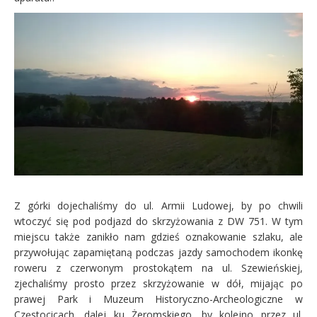
Z górki dojechaliśmy do ul. Armii Ludowej, by po chwili
wtoczyć się pod podjazd do skrzyżowania z DW 751. W tym
miejscu także zanikło nam gdzieś oznakowanie szlaku, ale
przywołując zapamiętaną podczas jazdy samochodem ikonkę
roweru z czerwonym prostokątem na ul. Szewieńskiej,
zjechaliśmy prosto przez skrzyżowanie w dół, mijając po
prawej Park i Muzeum Historyczno-Archeologiczne w
Częstocicach, dalej ku Żeromskiego, by kolejno przez ul.