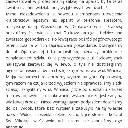
zainwestował w profesjonalną sakwę na aparat, by ta teraz
światło dzienne widziała przy wyjątkowych wojażach :/
Mimo niezadowolenia z powodu niemożności utrwalenia
krajobrazów lepszym niż aparat w telefonie sprzętem,
ruszyliśmy dalej. Wjeżdżając w Denkówku w ul. Stalową
poczuliśmy iście wiejski klimat. Tu kozy, tam gęsi, tudzież inne
zwierzęta gospodarskie. Po lewej ręce pośród pagórkowatego
terenu pola, a w nich zapracowani gospodarze. Dokręciliśmy
do ul. Opatowskiej i tu pojawił się pierwszy problem z
odnalezieniem szlaku. O ile przy wyjeździe z ul. Stalowej znak
nakazywał kierować się w lewo, o tyle nie dostrzegliśmy
nigdzie odniesienia, by za chwilę skręcić w prawo w ul. Winnica.
Mając w pamięci zeszłoroczny wyjazd na górę Opatowską,
tym razem na czuja (przed wyjazdem nie sprawdzaliśmy śladu
szlaku), skręciliśmy w ul. Winnica, gdzie po ujechaniu kilkuset
metrów pojawiło się oznakowanie, wskazujące że jesteśmy na
właściwej drodze. Nieco wymagającym podjazdem dotarliśmy
do os. Widok, które bez wątpienia zasłużyło na tą właśnie
nazwę. Widoki z osiedla piękne, zachodzące słońce i kościół
Św. Mikołaja w Szewnie. Ach, czemu nie zabraliśmy tego
aparatu!?