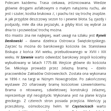
Polecam każdemu. Trasa ciekawa, zróżnicowana. Wiedzie
głównie drogami asfaltowymi o małym natężeniu ruchu, ale
jest i szuter, kostka brukowa :/, i piachu też się trochę znajdzie.
A jak przyjdzie deszczowy sezon to i pewnie błota. Są zjazdy i
podjazdy, miłe dla oka pejzażyki, a gdyby ktoś się wybrał za
dnia to i pozwiedzać trochę można.
Kto miasto zna nie najlepiej, wart uwagi na szlaku jest
Rynek
Denkowski
– dawna dzielnica Ostrowca Świętokrzyskiego.
Zajrzeć tu można do barokowego kościoła św. Stanisława
Biskupa z końca XVI wieku, przebudowanego w XVIII i XIX
wieku. W
Szewnie
warto odwiedzić barokowy zespół kościelny
wybudowany w latach 1775-88. Wejście główne do kościoła
Św. Mikołaja prowadzi przez żelazną bramę – dzieło
pracowników Zakładów Ostrowieckich. Została ona wykonana
w 1896 r. na targi w Niżnym Nowogrodzie. Po zakończonej
wystawie ZO ofiarowały bramę kościołowi szewieńskiemu.
Brama o nitowanej, szkieletowej konstrukcji żelaznej,
reprezentuje styl neogotycki. Wykonana jest na planie krzyża
greckiego. Z czterech stron posiada przejścia. Wieńczy ją
przeszklony, ośmioboczny hełm. W
Częstocicach
warto