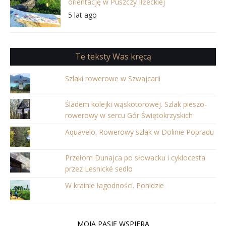
orientację w Puszczy Iłżeckiej
5 lat ago
Te teksty Was kręcą
Szlaki rowerowe w Szwajcarii
Śladem kolejki wąskotorowej. Szlak pieszo-
rowerowy w sercu Gór Świętokrzyskich
Aquavelo. Rowerowy szlak w Dolinie Popradu
Przełom Dunajca po słowacku i cyklocesta
przez Lesnické sedlo
W krainie łagodności. Ponidzie
MOJĄ PASJĘ WSPIERA