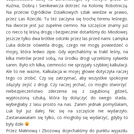
Kuźnia, Dobrą i Sienkiewicza dotrzeć na Kolonię Robotniczą.
Na przeciw Ogródków Działkowych szlak wiedzie w prawo,
przez Las Rzeczki. Tu też zaczyna się trochę terenu leśnego.
Na dworze jest już zupełnie ciemno. Na szczęście znamy już
co nieco tę leśną drogę i bezpiecznie dotarliśmy do Miodowej.
Jeszcze tylko dwa krótkie odcinki przez las przed nami. Lampka
Luka dobrze oświetla drogę, czego nie mogę powiedzieć o
mojej, która ledwo zipie. Gdy wjechaliśmy w trakt leśny, na
kilka metrów przed sobą, na środku drogi ujrzeliśmy sylwetki
saren. Było ich kilka, ciemności nie sprzyjały szybkiej kalkulacji.
Ale to nie ważne, Kalkulacja w mojej głowie dotyczyła raczej
tego co zrobić. Czy się zatrzymać, aby wszystkie spokojnie
zdążyły zejść z drogi. Czy raczej jechać, co mogło stworzyć
niebezpieczeństwo zderzenia się z zagubioną gdzieś,
wypłoszoną sztuką, która by dołączyć do swego stada,
wybiegłaby z lasu prosto na nas. Zanim jednak pomyślałam,
Luk był już dalej. Nic się na szczęście nie wydarzyło.
Zastanawiałam się tylko, co mogłoby się wydarzyć, gdyby to
były dziki
Przez Malinową i Zbożową dojechaliśmy do punktu wyjazdu.