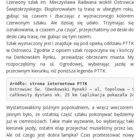
czerwony szlak im. Mieczysława Radwana wokół Ostrowca
Świętokrzyskiego. Eksplorowałam tą trasę w ubiegłym roku,
gubiąc się czasem i zbaczając z wyznaczonego kolorem
czerwonym szlaku. Ale dzisiaj się udało. Trzymając się
oznakowania, a czasem „na czuja”, przejechaliśmy od deski do
deski całą trasę, nie gubiąc się tym razem.
Szlak wyznaczony jest i znajduje się pod opieką oddziału PTTK
w Ostrowcu. Zgodnie z opisem szlak rozpoczyna się i kończy
na Denkowskim Rynku, prowadząc obrzeżami miasta. My
rozpoczęliśmy na ul. Ogrodowej, wybierając jazdę w
przeciwnym kierunku, niż poniższa legenda PTTK.
źródło: strona internetowa PTTK
Ostrowiec Św. (Denkowski Rynek) – ul. Topolowa – Str
Wystartowaliśmy późnym popołudniem, a wręcz wieczorem.
Jasnym było, że ostatnią część szlaku pokonywać będziemy
już w ciemnościach. Takie małe wyzwanie, bo wybierając taki
kierunek jazdy, ostatni etap przejechać musieliśmy przez las.
Ale od czego jest dobra lampka? Czas przetestować nowy