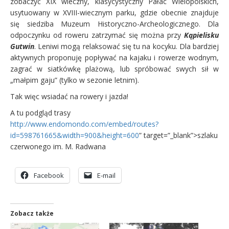
zobaczyć XIX wieczny, klasycystyczny Pałac Wielopolskich,
usytuowany w XVIII-wiecznym parku, gdzie obecnie znajduje
się siedziba Muzeum Historyczno-Archeologicznego. Dla
odpoczynku od roweru zatrzymać się można przy
Kąpielisku
Gutwin
. Leniwi mogą relaksować się tu na kocyku. Dla bardziej
aktywnych proponuję popływać na kajaku i rowerze wodnym,
zagrać w siatkówkę plażową, lub spróbować swych sił w
„małpim gaju” (tylko w sezonie letnim).
Tak więc wsiadać na rowery i jazda!
A tu podgląd trasy
http://www.endomondo.com/embed/routes?
id=598761665&width=900&height=600
” target=”_blank”>szlaku
czerwonego im. M. Radwana
Facebook
E-mail
Zobacz także