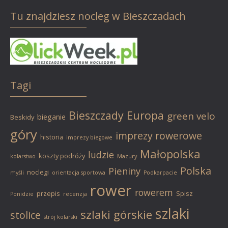
Tu znajdziesz nocleg w Bieszczadach
Tagi
Bieszczady
Europa
green velo
bieganie
Beskidy
góry
imprezy rowerowe
historia
imprezy biegowe
Małopolska
ludzie
koszty podróży
kolarstwo
Mazury
Polska
Pieniny
noclegi
myśli
orientacja sportowa
Podkarpacie
rower
rowerem
przepis
Spisz
Ponidzie
recenzja
szlaki
szlaki górskie
stolice
strój kolarski