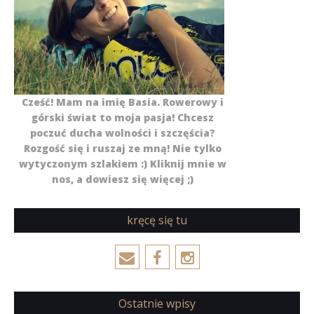
Cześć! Mam na imię Basia. Rowerowy i
górski świat to moja pasja! Chcesz
poczuć ducha wolności i szczęścia?
Rozgość się i ruszaj ze mną! Nie tylko
wytyczonym szlakiem :) Kliknij mnie w
nos, a dowiesz się więcej ;)
kręcę się tu
Ostatnie wpisy