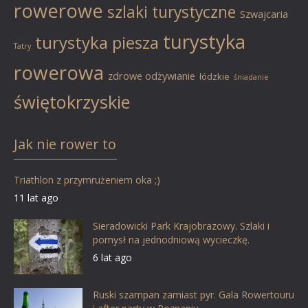
rowerowe
szlaki turystyczne
Szwajcaria
turystyka
turystyka piesza
Tatry
rowerowa
zdrowe odżywianie
łódzkie
śniadanie
świętokrzyskie
Jak nie rower to
Triathlon z przymrużeniem oka ;)
11 lat ago
Sieradowicki Park Krajobrazowy. Szlaki i
pomysł na jednodniową wycieczkę.
6 lat ago
Ruski szampan zamiast pyr. Gala Rowertouru