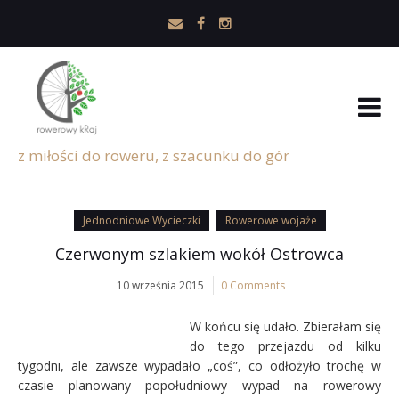
z miłości do roweru, z szacunku do gór
Jednodniowe Wycieczki
Rowerowe wojaże
Czerwonym szlakiem wokół Ostrowca
10 września 2015
0 Comments
W końcu się udało. Zbierałam się
do tego przejazdu od kilku
tygodni, ale zawsze wypadało „coś”, co odłożyło trochę w
czasie planowany popołudniowy wypad na rowerowy