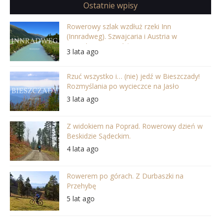
Ostatnie wpisy
Rowerowy szlak wzdłuż rzeki Inn
(Innradweg). Szwajcaria i Austria w
najpiękniejszej odsłonie
3 lata ago
Rzuć wszystko i… (nie) jedź w Bieszczady!
Rozmyślania po wycieczce na Jasło
3 lata ago
Z widokiem na Poprad. Rowerowy dzień w
Beskidzie Sądeckim.
4 lata ago
Rowerem po górach. Z Durbaszki na
Przehybę
5 lat ago