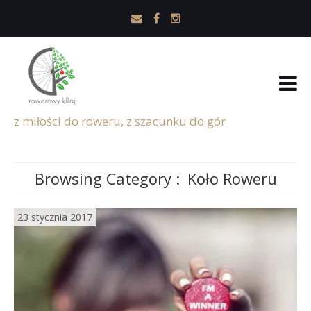
z miłości do roweru, z szacunku do gór
Browsing Category :
Koło Roweru
23 stycznia 2017