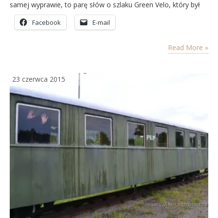
samej wyprawie, to parę słów o szlaku Green Velo, który był
celem i wyznacznikiem naszej podróży. Każdy kto choć trochę
Facebook
E-mail
interesuje się turystyką rowerową z pewnością słyszał o
wielkim projekcie jakim jest Wschodni Szlak Rowerowy Green
Velo, przebiegający przez pięć…
Read More »
23 czerwca 2015