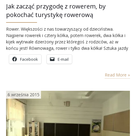
Jak zacząć przygodę z rowerem, by
pokochać turystykę rowerową
Rower. Większości z nas towarzyszący od dzieciństwa.
Najpierw rowerek i cztery kółka, potem rowerek, dwa kółka i
kijek wytrwale dzierżony przez któregoś z rodziców, aż w
końcu jest! Równowaga, rower i tylko dwa kółka! Sztuka jazdy
na rowerze opanowana! Droga do tej sztuki usłana upadkami,
Facebook
E-mail
obdartymi łokciami i kolanami. Ale co tam upadki, krew, siniaki
i strupy. W końcu trzeba…
Read More »
6 września 2015