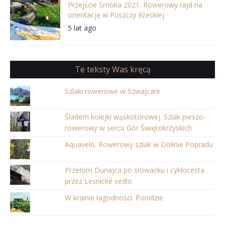
Przejście Smoka 2021. Rowerowy rajd na
orientację w Puszczy Iłżeckiej
5 lat ago
Te teksty Was kręcą
Szlaki rowerowe w Szwajcarii
Śladem kolejki wąskotorowej. Szlak pieszo-
rowerowy w sercu Gór Świętokrzyskich
Aquavelo. Rowerowy szlak w Dolinie Popradu
Przełom Dunajca po słowacku i cyklocesta
przez Lesnické sedlo
W krainie łagodności. Ponidzie