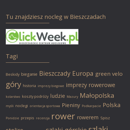
Tu znajdziesz nocleg w Bieszczadach
Tagi
Bieszczady
Europa
green velo
bieganie
Beskidy
góry
imprezy rowerowe
historia
imprezy biegowe
Małopolska
ludzie
koszty podróży
kolarstwo
Mazury
Polska
Pieniny
noclegi
myśli
orientacja sportowa
Podkarpacie
rower
rowerem
przepis
Spisz
Ponidzie
recenzja
szlaki
szlaki górskie