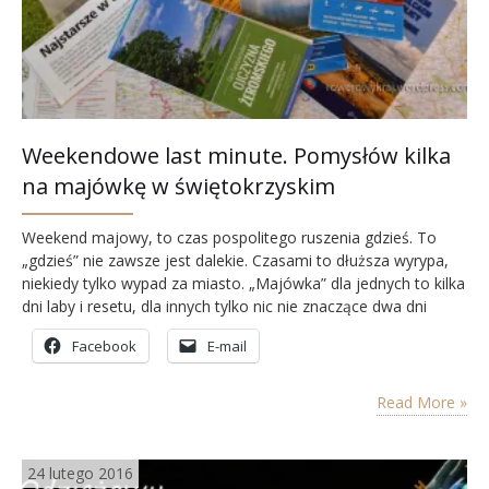
Weekendowe last minute. Pomysłów kilka
na majówkę w świętokrzyskim
Weekend majowy, to czas pospolitego ruszenia gdzieś. To
„gdzieś” nie zawsze jest dalekie. Czasami to dłuższa wyrypa,
niekiedy tylko wypad za miasto. „Majówka” dla jednych to kilka
dni laby i resetu, dla innych tylko nic nie znaczące dwa dni
wolnego, które nie zawsze mają ochotę celebrować. Tak czy
Facebook
E-mail
siak, czerwona kartka w kalendarzu 1 i 3 maja zobowiązuje. I
masz…
Read More »
24 lutego 2016