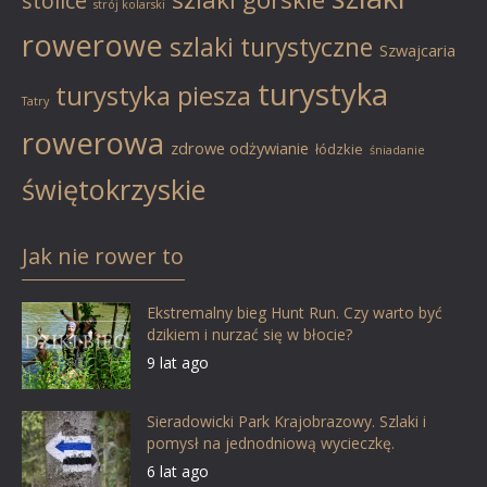
stolice
strój kolarski
rowerowe
szlaki turystyczne
Szwajcaria
turystyka
turystyka piesza
Tatry
rowerowa
zdrowe odżywianie
łódzkie
śniadanie
świętokrzyskie
Jak nie rower to
Ekstremalny bieg Hunt Run. Czy warto być
dzikiem i nurzać się w błocie?
9 lat ago
Sieradowicki Park Krajobrazowy. Szlaki i
pomysł na jednodniową wycieczkę.
6 lat ago