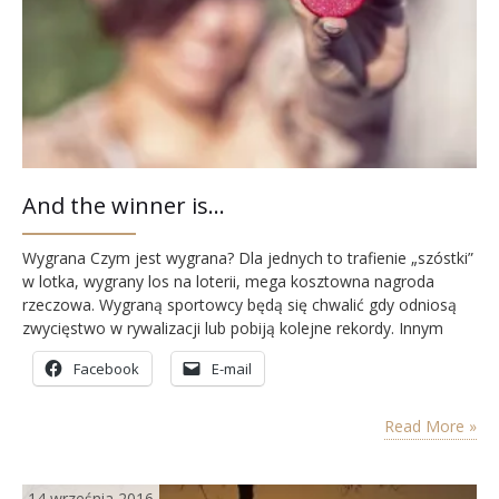
And the winner is…
Wygrana Czym jest wygrana? Dla jednych to trafienie „szóstki”
w lotka, wygrany los na loterii, mega kosztowna nagroda
rzeczowa. Wygraną sportowcy będą się chwalić gdy odniosą
zwycięstwo w rywalizacji lub pobiją kolejne rekordy. Innym
proza życia przyniesie wygraną, gdy powrócą do zdrowia,
Facebook
E-mail
wyjdą z nałogów, pokonają życiowe trudności albo… spełnią
osobiste marzenia. A co wygrałam ja w 2016? ROK…
Read More »
14 września 2016