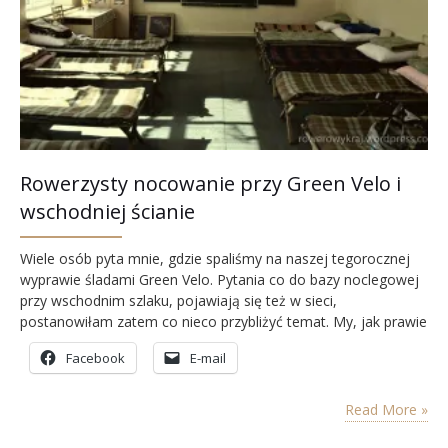
Rowerzysty nocowanie przy Green Velo i
wschodniej ścianie
Wiele osób pyta mnie, gdzie spaliśmy na naszej tegorocznej
wyprawie śladami Green Velo. Pytania co do bazy noclegowej
przy wschodnim szlaku, pojawiają się też w sieci,
postanowiłam zatem co nieco przybliżyć temat. My, jak prawie
zawsze na nasze rowerowe wojaże, niespecjalnie
Facebook
E-mail
przygotowywaliśmy się w kwestii noclegowej. Nie
rezerwowaliśmy wcześniej żadnych kwater, niekoniecznie
zajmowaliśmy się poszukiwaniem baz noclegowych przy
Read More »
szlaku. Zabraliśmy…