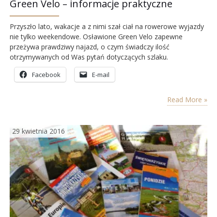
Green Velo – informacje praktyczne
Przyszło lato, wakacje a z nimi szał ciał na rowerowe wyjazdy
nie tylko weekendowe. Osławione Green Velo zapewne
przeżywa prawdziwy najazd, o czym świadczy ilość
otrzymywanych od Was pytań dotyczących szlaku.
Postanowiłam więc zebrać w jedno miejsce garść odpowiedzi
Facebook
E-mail
na zagwozdki, które najbardziej Was nurtują. Oczywiście
indywidualnie pytać możecie dalej
Read More »
29 kwietnia 2016