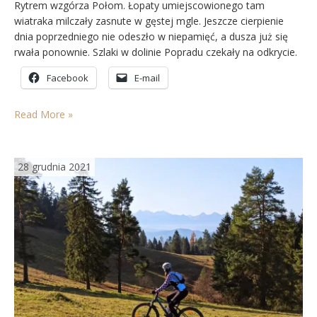
Rytrem wzgórza Połom. Łopaty umiejscowionego tam
wiatraka milczały zasnute w gęstej mgle. Jeszcze cierpienie
dnia poprzedniego nie odeszło w niepamięć, a dusza już się
rwała ponownie. Szlaki w dolinie Popradu czekały na odkrycie.
Padłam i powstałam. Nowy dzień, nowe wyzwanie. Tym
Facebook
E-mail
razem mniej wymagająco. Widokowo… byłoby pięknie, gdyby
nie mgła, która…
Read More »
28 grudnia 2021