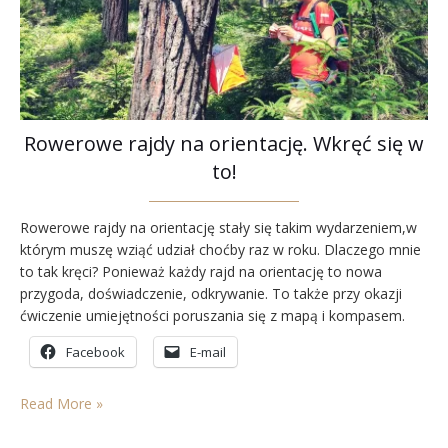
Rowerowe rajdy na orientację. Wkręć się w
to!
Rowerowe rajdy na orientację stały się takim wydarzeniem,w
którym muszę wziąć udział choćby raz w roku. Dlaczego mnie
to tak kręci? Ponieważ każdy rajd na orientację to nowa
przygoda, doświadczenie, odkrywanie. To także przy okazji
ćwiczenie umiejętności poruszania się z mapą i kompasem.
Przeliczanie kilometrów, skupienie uwagi na charakterystyce
Facebook
E-mail
mapy. Podczas rajdów na orientację umiejscowione w terenie
punkty…
Read More »