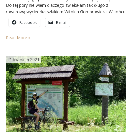
Do tej pory nie wiem dlaczego zwlekałam tak długo z
rowerową wycieczką szlakiem Witolda Gombrowicza. W końcu
przyszedł dzień, w którym stało się TO! Kilka lat rowerowej
Facebook
E-mail
pasji, wielokrotne przekraczanie granic…
Read More »
21 kwietnia 2021