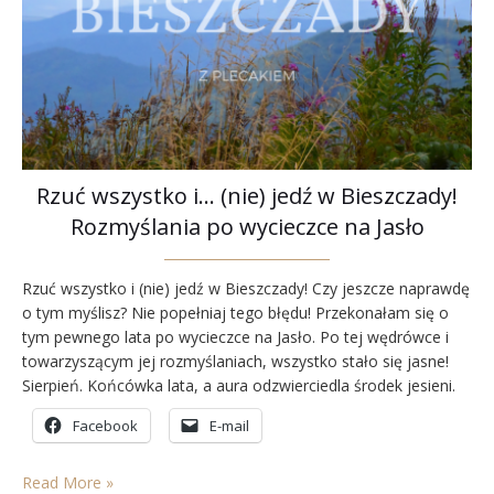
Rzuć wszystko i… (nie) jedź w Bieszczady!
Rozmyślania po wycieczce na Jasło
Rzuć wszystko i (nie) jedź w Bieszczady! Czy jeszcze naprawdę
o tym myślisz? Nie popełniaj tego błędu! Przekonałam się o
tym pewnego lata po wycieczce na Jasło. Po tej wędrówce i
towarzyszącym jej rozmyślaniach, wszystko stało się jasne!
Sierpień. Końcówka lata, a aura odzwierciedla środek jesieni.
Jest chłodno, wilgotno, dżdżyście i mgliście. Wróciliśmy
Facebook
E-mail
półtorej doby temu z 10-dniowej rowerowej wyrypy…
Read More »