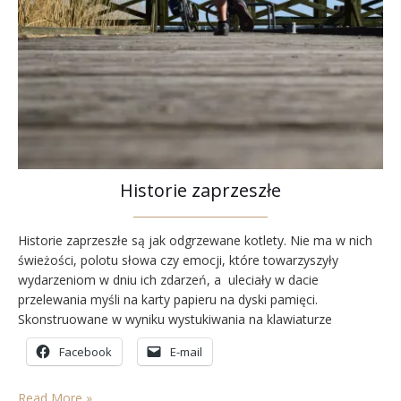
Historie zaprzeszłe
Historie zaprzeszłe są jak odgrzewane kotlety. Nie ma w nich
świeżości, polotu słowa czy emocji, które towarzyszyły
wydarzeniom w dniu ich zdarzeń, a uleciały w dacie
przelewania myśli na karty papieru na dyski pamięci.
Skonstruowane w wyniku wystukiwania na klawiaturze
kolejnych liter słowa, tworzą zdania, a te w swych akapitach i
Facebook
E-mail
kolejnych rozdziałach są odzwierciedleniem zdarzeń. Kolumna
została wypełniona tekstem,…
Read More »