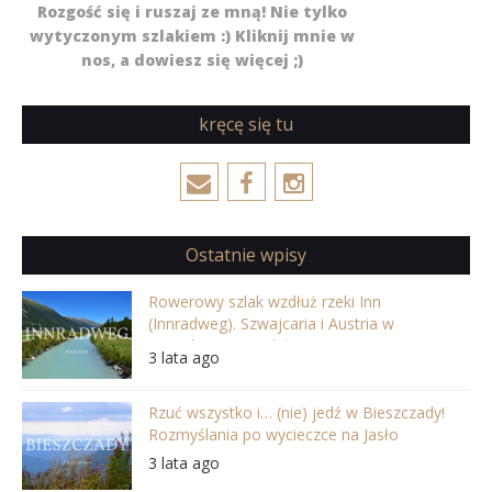
Rozgość się i ruszaj ze mną! Nie tylko
wytyczonym szlakiem :) Kliknij mnie w
nos, a dowiesz się więcej ;)
kręcę się tu
Ostatnie wpisy
Rowerowy szlak wzdłuż rzeki Inn
(Innradweg). Szwajcaria i Austria w
najpiękniejszej odsłonie
3 lata ago
Rzuć wszystko i… (nie) jedź w Bieszczady!
Rozmyślania po wycieczce na Jasło
3 lata ago