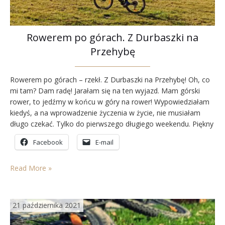
Rowerem po górach. Z Durbaszki na
Przehybę
Rowerem po górach – rzekł. Z Durbaszki na Przehybę! Oh, co
mi tam? Dam radę! Jarałam się na ten wyjazd. Mam górski
rower, to jedźmy w końcu w góry na rower! Wypowiedziałam
kiedyś, a na wprowadzenie życzenia w życie, nie musiałam
długo czekać. Tylko do pierwszego długiego weekendu. Piękny
dzień, piękne słońce, choć temperatura już listopadowa. Kiedy
Facebook
E-mail
auto zostało już…
Read More »
21 października 2021