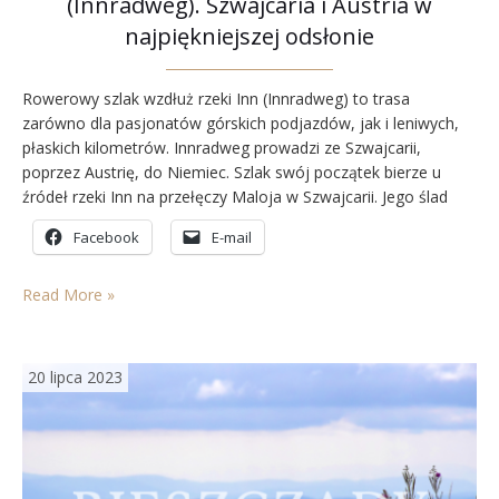
(Innradweg). Szwajcaria i Austria w
najpiękniejszej odsłonie
Rowerowy szlak wzdłuż rzeki Inn (Innradweg) to trasa
zarówno dla pasjonatów górskich podjazdów, jak i leniwych,
płaskich kilometrów. Innradweg prowadzi ze Szwajcarii,
poprzez Austrię, do Niemiec. Szlak swój początek bierze u
źródeł rzeki Inn na przełęczy Maloja w Szwajcarii. Jego ślad
wiedzie przepiękną doliną szwajcarskiej Engadyny, przez
Facebook
E-mail
austriacki Tyrol aż do ujścia rzeki Inn do Dunaju niedaleko
niemieckiego Passau (tam,…
Read More »
20 lipca 2023