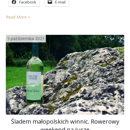
Facebook
E-mail
mżawki poczynając na ulewie kończąc, nisko wiszące…
Read More »
5 października 2021
Śladem małopolskich winnic. Rowerowy
weekend na Jurze