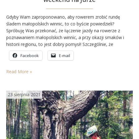
Gdyby Wam zaproponowano, aby rowerem zrobić rundę
śladem małopolskich winnic, to co byście powiedzieli?
Spróbuję Was przekonać, że łączenie jazdy na rowerze z
poznawaniem małopolskich winnic, a przy okazji smaków i
historii regionu, to jest dobry pomysł! Szczególnie, że
Małopolska, stała się jednym z największych regionów
Facebook
E-mail
winiarskich w Polsce. Województwo małopolskie na swoim
obszarze ma ponad 70 oficjalnie zarejestrowanych
komercyjnych…
Read More »
23 sierpnia 2021