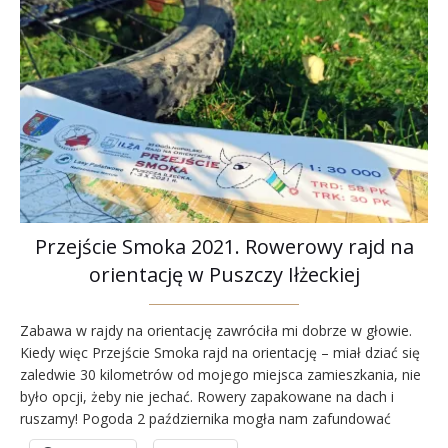
Przejście Smoka 2021. Rowerowy rajd na
orientację w Puszczy Iłżeckiej
Zabawa w rajdy na orientację zawróciła mi dobrze w głowie.
Kiedy więc Przejście Smoka rajd na orientację – miał dziać się
zaledwie 30 kilometrów od mojego miejsca zamieszkania, nie
było opcji, żeby nie jechać. Rowery zapakowane na dach i
ruszamy! Pogoda 2 października mogła nam zafundować
wszystko. Hulające wiatry, deszcze różnych kategorii od