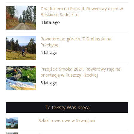
Z widokiem na Poprad. Rowerowy dzień w
Beskidzie Sądeckim.
4 lata ago
Rowerem po górach. Z Durbaszki na
Przehybę
5 lat ago
Przejście Smoka 2021. Rowerowy rajd na
orientację w Puszczy Iłżeckiej
5 lat ago
Te teksty Was kręcą
Szlaki rowerowe w Szwajcarii