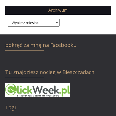
Archiwum
Archiwum
pokręć za mną na Facebooku
Tu znajdziesz nocleg w Bieszczadach
Tagi