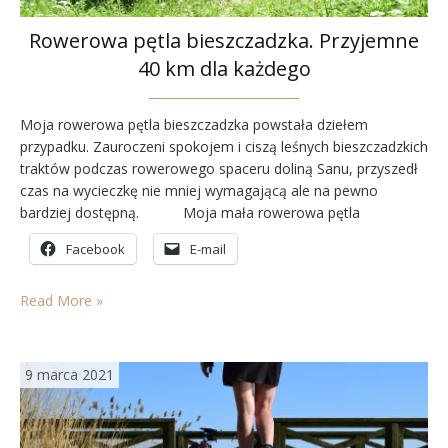
Rowerowa pętla bieszczadzka. Przyjemne
40 km dla każdego
Moja rowerowa pętla bieszczadzka powstała dziełem
przypadku. Zauroczeni spokojem i ciszą leśnych bieszczadzkich
traktów podczas rowerowego spaceru doliną Sanu, przyszedł
czas na wycieczkę nie mniej wymagającą ale na pewno
bardziej dostępną. Moja mała rowerowa pętla
bieszczadzka to 40 kilometrowy odcinek asfaltowy, który w
Facebook
E-mail
części pokrywa się z tak ochoczo wybieraną przez
zmotoryzowanych i rowerzystów dużą…
Read More »
9 marca 2021