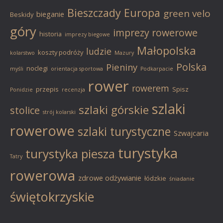
Bieszczady
Europa
green velo
bieganie
Beskidy
góry
imprezy rowerowe
historia
imprezy biegowe
Małopolska
ludzie
koszty podróży
kolarstwo
Mazury
Polska
Pieniny
noclegi
myśli
orientacja sportowa
Podkarpacie
rower
rowerem
przepis
Spisz
Ponidzie
recenzja
szlaki
szlaki górskie
stolice
strój kolarski
rowerowe
szlaki turystyczne
Szwajcaria
turystyka
turystyka piesza
Tatry
rowerowa
zdrowe odżywianie
łódzkie
śniadanie
świętokrzyskie